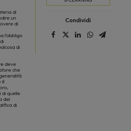
E-LEARNING
teria di
edire un
Condividi
dovere di
a l’obbligo
di
ualcosa di
nte deve
ratore che
 generalità
e
il
voro,
 di quelle
a del
lifica di