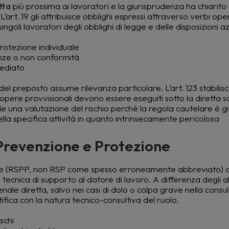
tta
più prossima ai lavoratori e la giurisprudenza ha chiarito
art. 19 gli attribuisce obblighi espressi attraverso verbi oper
ngoli lavoratori degli obblighi di legge e delle disposizioni az
 protezione individuale
nze o non conformità
mediato
a del preposto assume rilevanza particolare. L’art. 123 stabilis
pere provvisionali devono essere eseguiti sotto la diretta 
de una valutazione del rischio perché la regola cautelare è g
ella specifica attività in quanto intrinsecamente pericolosa
i Prevenzione e Protezione
one (RSPP, non RSP come spesso erroneamente abbreviato) co
 tecnica di supporto al datore di lavoro. A differenza degli al
nale diretta, salvo nei casi di dolo o colpa grave nella consu
ifica con la natura tecnico-consultiva del ruolo.
schi