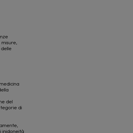
enze
 misure,
 delle
n medicina
della
ne del
tegorie di
neamente,
 inidoneità