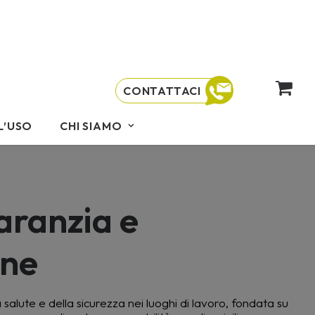
CONTATTACI
L’USO
CHI SIAMO
garanzia e
one
salute e della sicurezza nei luoghi di lavoro, fondata su