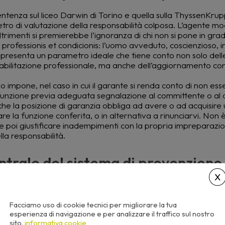
entenza sul liceo Darwin di Torino e quella sulla ThyssenKrup
ro di valutazione della responsabilità colposa. L’agente mo
rimenti si premierebbe l’ignoranza di chi non si pone in grad
rofessionis et condicionis: l’uomo avveduto, coscienzioso, i
ppresenta un parametro ideale che tiene conto non solo dell
abilitazione professionale, ma anche dell’aggiornamento co
 impone, nel caso in cui il garante si renda conto di non esse
a funzione previa adeguata segnalazione al committente o al 
e la posizione di garanzia obbliga ad avere o ad acquisire 
e la funzione conferita, o in alternativa a rinunciarvi. Non è
e poi giustificare inadempimenti con la propria impreparazi
la responsabilità.
entrale del sistema di prevenzione
l sistema prevenzionistico delineato dal D.Lgs. 81/2008, gra
 17 individua due obblighi assolutamente non delegabili: la valu
Facciamo uso di cookie tecnici per migliorare la tua
di Valutazione dei Rischi (DVR), e la designazione del Respo
esperienza di navigazione e per analizzare il traffico sul nostro
sito.
informativa cookie