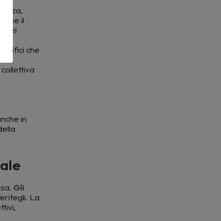
urezza,
 che il
i del
ecifici che
 collettiva
anche in
della
dale
ssa.
Gli
eritegli. La
tivi,