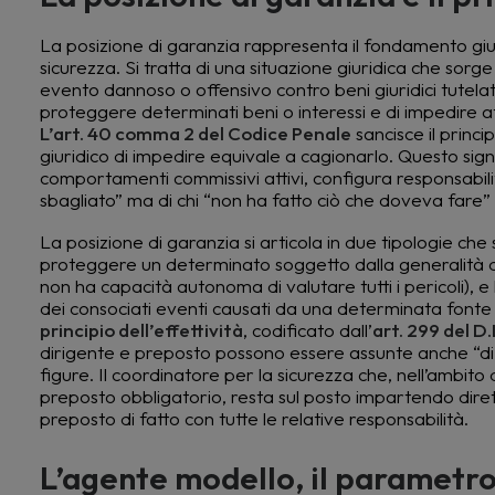
La posizione di garanzia rappresenta il fondamento giuri
sicurezza. Si tratta di una situazione giuridica che sorge
evento dannoso o offensivo contro beni giuridici tutelati
proteggere determinati beni o interessi e di impedire a
L’art. 40 comma 2 del Codice Penale
sancisce il princi
giuridico di impedire equivale a cagionarlo. Questo sign
comportamenti commissivi attivi, configura responsabilit
sbagliato” ma di chi “non ha fatto ciò che doveva fare” 
La posizione di garanzia si articola in due tipologie ch
proteggere un determinato soggetto dalla generalità de
non ha capacità autonoma di valutare tutti i pericoli), e
dei consociati eventi causati da una determinata fonte
principio dell’effettività
, codificato dall’
art. 299 del D
dirigente e preposto possono essere assunte anche “di fatt
figure. Il coordinatore per la sicurezza che, nell’ambit
preposto obbligatorio, resta sul posto impartendo diretti
preposto di fatto con tutte le relative responsabilità.
L’agente modello, il parametro