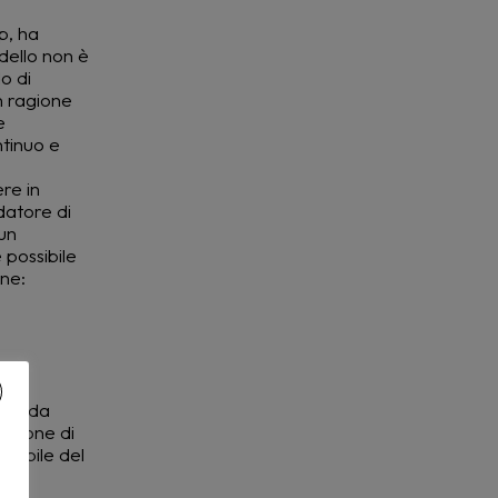
p, ha
dello non è
o di
n ragione
e
ntinuo e
re in
datore di
un
 possibile
one:
vato da
tazione di
nsabile del