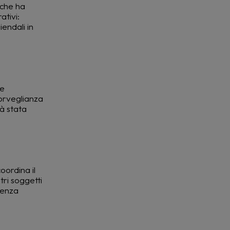
 che ha
ativi:
iendali in
ce
sorveglianza
ià stata
ordina il
tri soggetti
lenza