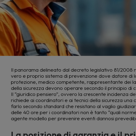
Il panorama delineato dal decreto legislativo 81/2008 n
vero e proprio sistema di prevenzione dove datore di la
protezione, medico competente, rappresentante dei lavo
della sicurezza devono operare secondo il principio d
Il “giuridico pensiero”, ovvero la crescente incidenza de
richiede ai coordinatori e ai tecnici della sicurezza u
farlo secondo standard che resistano al vaglio giudiz
delle 40 ore per i coordinatori non è tanto “quali no
agente modello per prevenire eventi dannosi prevedibili
La posizione di garanzia e il pri