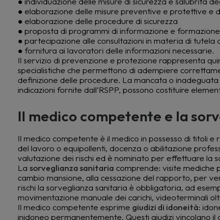
● individuazione delle misure di sicurezza e salubrità de
● elaborazione delle misure preventive e protettive e de
● elaborazione delle procedure di sicurezza
● proposta di programmi di informazione e formazione 
● partecipazione alle consultazioni in materia di tutela 
● fornitura ai lavoratori delle informazioni necessarie.
Il servizio di prevenzione e protezione rappresenta qui
specialistiche che permettono di adempiere correttamente
definizione delle procedure. La mancata o inadeguata c
indicazioni fornite dall’RSPP, possono costituire element
Il medico competente e la sorv
Il medico competente è il medico in possesso di titoli e r
del lavoro o equipollenti, docenza o abilitazione professi
valutazione dei rischi ed è nominato per effettuare la so
La
sorveglianza sanitaria
comprende: visite mediche pre
cambio mansione, alla cessazione del rapporto, per veri
rischi la sorveglianza sanitaria è obbligatoria, ad esempio
movimentazione manuale dei carichi, videoterminali oltre
Il medico competente esprime
giudizi di idoneità
: ido
inidoneo permanentemente. Questi giudizi vincolano il d