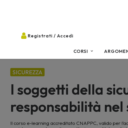
CORSI
ARGOMEN
SICUREZZA
I soggetti della si
responsabilità nel
Il corso e-learning accreditato CNAPPC, valido per l’acqu