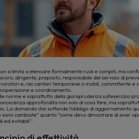
on si limita a elencare formalmente ruoli e compiti, ma conf
voro, dirigente, preposto, responsabile del servizio di prev
ratori e, nei cantieri temporanei o mobili, committente e 
i cooperazione e coordinamento.
lle norme e soprattutto della giurisprudenza sull’esercizio pr
na conoscenza approfondita non solo di cosa fare, ma soprattu
iario. La domanda che sottende l’obbligo di aggiornamento q
rme sono cambiate” quanto “come devo dimostrare di aver o
 ed evitabili”.
ncipio di effettività