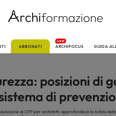
TI
ABBONATI
ARCHIFOCUS
GUIDA AL
curezza: posizioni di 
 sistema di prevenzi
isizione di CFP per architetti, approfondisce la tutela della 