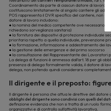
Nell’ambito dei
cantieri temporanei o mobili
, l’art. 9
Coordinamento da parte di ciascun datore di lavoro del
costituiscono limitatamente al singolo cantiere gli ademp
POS rappresenta il DVR specifico del cantiere, non un
datore di lavoro includono:
● la nomina del medico competente ove necessario (ad es
richiedono sorveglianza sanitaria)
● la fornitura dei dispositivi di protezione individuale se
prioritaria rispetto a quella individuale, prevenzione pr
● la formazione, informazione e addestramento dei lav
● la gestione delle emergenze e del primo soccorso
● la consultazione del Rappresentante dei Lavoratori p
La delega di funzioni è ammessa dall’art. 18 per gli obbli
presenza di delega formalmente valida, il datore di lavo
delega, non potendo quindi considerarsi completamen
Il dirigente e il preposto: fig
Il dirigente è persona che attua le direttive del datore d
obblighi del dirigente sono condivisi con quelli del dat
definizione evidenzia che non si tratta di un ruolo formal
organizzativi e di controllo sull’attività lavorativa.