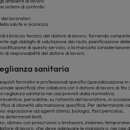
gli ambienti di lavoro
i sistemi di controllo
dei lavoratori
della salute e sicurezza
ndi il braccio tecnico del datore di lavoro, fornendo compet
 agli obblighi di valutazione dei rischi, pianificazione delle
ostituzione di questo servizio, o la mancata considerazione
o di responsabilità del datore di lavoro.
eglianza sanitaria
equisiti formativi e professionali specifici (specializzazione i
onale specifica) che collabora con il datore di lavoro ai fini 
rveglianza sanitaria nei casi previsti dalla normativa.
ventive, periodiche, su richiesta del lavoratore, in occasio
fica di idoneità alla mansione specifica. Per determinate ca
: esposizione ad agenti chimici, biologici, fisici pericolosi,
 determinati limiti.
neo, idoneo con prescrizioni o limitazioni, inidoneo tempora
atore di lavoro, che deve adeguare le mansioni o, nei casi di