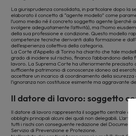
La giurisprudenza consolidata, in particolare dopo la s
elaborato il concetto di “agente modello” come paramet
l’uomo medio né il concreto soggetto agente (perché alt
svolgere adeguatamente l’attività), ma l’homo eiusdem p
della sua professione e condizione. Questo modello ra
competenze tecniche derivanti dalla formazione e dall’
dell’esperienza collettiva della categoria.
La Corte d’Appello di Torino ha chiarito che tale modello
grado di incidere sul rischio, financo l’abbandono dell
lavoro. La Suprema Corte ha ulteriormente precisato ch
sufficiente patrimonio di conoscenze idoneo ad esercitar
accettare un incarico di coordinamento della sicurezza 
l’ignoranza non costituisce esimente ma aggravante del
Il datore di lavoro: soggetto c
Il datore di lavoro rappresenta il soggetto centrale de
obblighi principali alcuni dei quali non delegabili. L’art.
tutti i rischi con conseguente redazione del Documento 
Servizio di Prevenzione e Protezione.