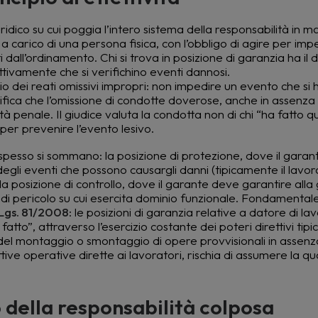
dico su cui poggia l’intero sistema della responsabilità in ma
 a carico di una persona fisica, con l’obbligo di agire per imp
 dall’ordinamento. Chi si trova in posizione di garanzia ha il 
ttivamente che si verifichino eventi dannosi.
pio dei reati omissivi impropri: non impedire un evento che si h
ifica che l’omissione di condotte doverose, anche in assenza 
à penale. Il giudice valuta la condotta non di chi “ha fatto q
per prevenire l’evento lesivo.
e spesso si sommano: la posizione di protezione, dove il gara
gli eventi che possono causargli danni (tipicamente il lavo
 la posizione di controllo, dove il garante deve garantire alla
 di pericolo su cui esercita dominio funzionale. Fondamental
.Lgs. 81/2008
: le posizioni di garanzia relative a datore di la
o”, attraverso l’esercizio costante dei poteri direttivi tipici
o del montaggio o smontaggio di opere provvisionali in assenz
ve operative dirette ai lavoratori, rischia di assumere la qua
 della responsabilità colposa