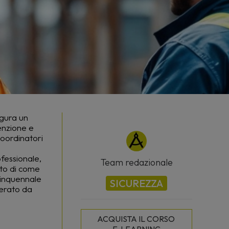
igura un
enzione e
coordinatori
ofessionale,
Team redazionale
tto di come
uinquennale
SICUREZZA
perato da
ACQUISTA IL CORSO 