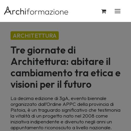
ARCHITETTURA
Tre giornate di
Architettura: abitare il
cambiamento tra etica e
visioni per il futuro
La decima edizione di 3gA, evento biennale
organizzato dall’Ordine APPC della provincia di
Pistoia, è un traguardo significativo che testimonia
la vitalità di un progetto nato nel 2008 come
iniziativa indipendente e divenuto negli anni un
appuntamento riconosciuto a livello nazionale.