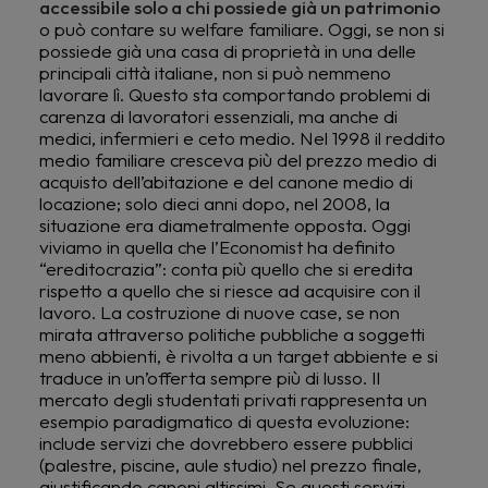
accessibile solo a chi possiede già un patrimonio
o può contare su welfare familiare. Oggi, se non si
possiede già una casa di proprietà in una delle
principali città italiane, non si può nemmeno
lavorare lì. Questo sta comportando problemi di
carenza di lavoratori essenziali, ma anche di
medici, infermieri e ceto medio. Nel 1998 il reddito
medio familiare cresceva più del prezzo medio di
acquisto dell’abitazione e del canone medio di
locazione; solo dieci anni dopo, nel 2008, la
situazione era diametralmente opposta. Oggi
viviamo in quella che l’Economist ha definito
“ereditocrazia”: conta più quello che si eredita
rispetto a quello che si riesce ad acquisire con il
lavoro. La costruzione di nuove case, se non
mirata attraverso politiche pubbliche a soggetti
meno abbienti, è rivolta a un target abbiente e si
traduce in un’offerta sempre più di lusso. Il
mercato degli studentati privati rappresenta un
esempio paradigmatico di questa evoluzione:
include servizi che dovrebbero essere pubblici
(palestre, piscine, aule studio) nel prezzo finale,
giustificando canoni altissimi. Se questi servizi