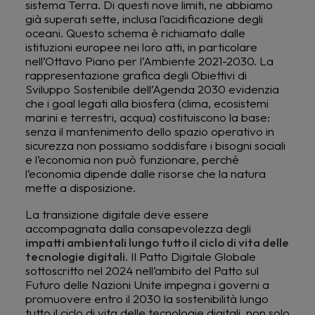
sistema Terra. Di questi nove limiti, ne abbiamo
già superati sette, inclusa l’acidificazione degli
oceani. Questo schema è richiamato dalle
istituzioni europee nei loro atti, in particolare
nell’Ottavo Piano per l’Ambiente 2021-2030. La
rappresentazione grafica degli Obiettivi di
Sviluppo Sostenibile dell’Agenda 2030 evidenzia
che i goal legati alla biosfera (clima, ecosistemi
marini e terrestri, acqua) costituiscono la base:
senza il mantenimento dello spazio operativo in
sicurezza non possiamo soddisfare i bisogni sociali
e l’economia non può funzionare, perché
l’economia dipende dalle risorse che la natura
mette a disposizione.​
La transizione digitale deve essere
accompagnata dalla consapevolezza degli
impatti ambientali lungo tutto il ciclo di vita delle
tecnologie digitali
. Il Patto Digitale Globale
sottoscritto nel 2024 nell’ambito del Patto sul
Futuro delle Nazioni Unite impegna i governi a
promuovere entro il 2030 la sostenibilità lungo
tutto il ciclo di vita delle tecnologie digitali, non solo