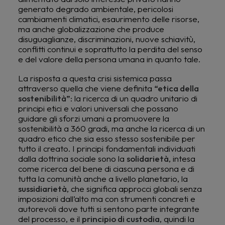
generato degrado ambientale, pericolosi
cambiamenti climatici, esaurimento delle risorse,
ma anche globalizzazione che produce
disuguaglianze, discriminazioni, nuove schiavitù,
conflitti continui e soprattutto la perdita del senso
e del valore della persona umana in quanto tale.
La risposta a questa crisi sistemica passa
attraverso quella che viene definita
“etica della
sostenibilità”
: la ricerca di un quadro unitario di
principi etici e valori universali che possano
guidare gli sforzi umani a promuovere la
sostenibilità a 360 gradi, ma anche la ricerca di un
quadro etico che sia esso stesso sostenibile per
tutto il creato. I principi fondamentali individuati
dalla dottrina sociale sono la
solidarietà
, intesa
come ricerca del bene di ciascuna persona e di
tutta la comunità anche a livello planetario, la
sussidiarietà
, che significa approcci globali senza
imposizioni dall’alto ma con strumenti concreti e
autorevoli dove tutti si sentono parte integrante
del processo, e il
principio di custodia
, quindi la