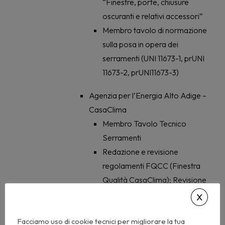
“Finestre, porte, chiusure
oscuranti e relativi accessori”
Membro tavolo di normazione
sulla posa in opera dei
serramenti (UNI 11673-1, prUNI
11673-2, prUNI11673-3)
Agenzia per l’Energia Alto Adige –
CasaClima
Membro Tavolo Tecnico
Serramenti
Redazione e revisione
regolamenti FQCC (Finestra
Qualità CasaClima); Revisione
direttiva tecnica nuovi edifici e
risanamento – sezione
Facciamo uso di cookie tecnici per migliorare la tua
serramenti