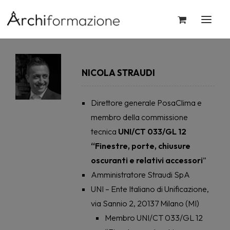
NICOLA STRAUDI
Direttore generale PosaClima e
membro della commissione
tecnica
UNI/CT 033/GL 12
“Finestre, porte, chiusure
oscuranti e relativi accessori
”
Amministratore Straudi SpA
UNI – Ente Italiano di Unificazione,
via Sannio 2, 20137 Milano (MI)
Membro UNI/CT 033/GL 12