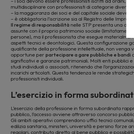
– i soci devono essere professionisti iscritti ad ordini, a
multidisciplinare con professionisti di categorie diverse)
– la maggioranza dei soci e del capitale sociale deve e
– è obbligatoria l’iscrizione sia al Registro delle Impres
Il regime di responsabilità
nelle STP presenta una doppia
assunte con il proprio patrimonio sociale (limitatamente n
persone), ma il professionista che esegue materialment
aspetti tecnici e deontologici. Questa configurazione ga
qualificante della professione intellettuale, non venga
opportune per
partecipare a gare pubbliche e bandi
c
significativi e garanzie patrimoniali. Molti enti pubblici e
studi individuali o associati, ritenendo che l’organizzaz
incarichi articolati. Questa tendenza le rende strategi
professionisti individuali.
L’esercizio in forma subordina
L’esercizio della professione in forma subordinata rappre
pubblico, l’accesso avviene attraverso concorso pubbli
Gli ambiti operativi comprendono uffici tecnici comunali, s
edilizia sanitaria, ministeri, università e persino forze 
regolari, contributo diretto al bene pubblico e possibilità