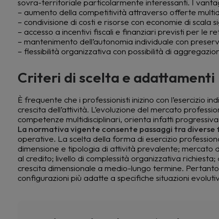
sovra-territoriale particolarmente interessanti. I vantagg
– aumento della competitività attraverso offerte multidi
– condivisione di costi e risorse con economie di scala si
– accesso a incentivi fiscali e finanziari previsti per le r
– mantenimento dell’autonomia individuale con preserva
– flessibilità organizzativa con possibilità di aggregazi
Criteri di scelta e adattamenti
È frequente che i professionisti inizino con l’esercizio 
crescita dell’attività. L’evoluzione del mercato profess
competenze multidisciplinari, orienta infatti progressiv
La normativa vigente consente passaggi tra diverse
operative. La scelta della forma di esercizio professiona
dimensione e tipologia di attività prevalente; mercato d
al credito; livello di complessità organizzativa richiesta; d
crescita dimensionale a medio-lungo termine. Pertanto 
configurazioni più adatte a specifiche situazioni evoluti