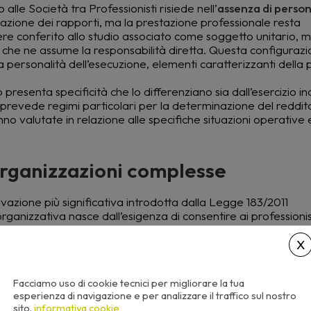
 alle Società tra Professionisti risiede nell’
assenza di person
tazione dei rapporti, ma la prestazione professionale resta
ere conferito allo studio associato come soggetto unitario, 
ta che ne assume la responsabilità diretta. Questa configuraz
lla personalità dell’esecuzione, elementi caratterizzanti della
o presenta specificità che lo differenziano sia dall’esercizio in
prevede regimi particolari per la determinazione del reddit
anno valutate in relazione alle specifiche situazioni operative 
 organizzazioni complesse
vazione più significativa introdotta dalla Legge 183/2011
ganizzativa nasce dall’esigenza di consentire ai professionist
te, superando le limitazioni della Legge 1815/1939 e colmand
resentano
società di persone
(società semplici, società in nome
società a responsabilità limitata, società per azioni) o
societ
à tra professionisti” rispettando specifici requisiti normativi.
Facciamo uso di cookie tecnici per migliorare la tua
esperienza di navigazione e per analizzare il traffico sul nostro
usiva dell’attività professionale
sito.
informativa cookie