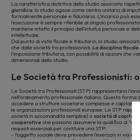
La caratteristica distintiva dello studio associato rispetto
giuridica
: lo studio agisce come centro unitario di impu
formalmente personale e fiduciaria. L’incarico può ess
l’esecuzione è sempre riferibile al singolo professionis
mantiene intatto il principio dell’intuitus personae e de
intellettuale.
Dal punto di vista fiscale e tributario, lo studio associat
che dalle società tra professionisti.
La disciplina fiscale
l’imposizione tributaria, con possibilità di opzioni che v
dimensionali dello studio.
Le Società tra Professionisti:
Le Società tra Professionisti (STP) rappresentano l’inno
nell’ordinamento professionale italiano. Questa forma or
accedere a strutture societarie complesse e capitalizza
le organizzazioni professionali europee. Le STP rapp
società in accomandita semplice) o
società di capitali
(
cooperative
che possono assumere la qualifica di “societ
requisiti essenziali per costituire una STP:
– l’oggetto sociale deve prevedere l’esercizio in via escl