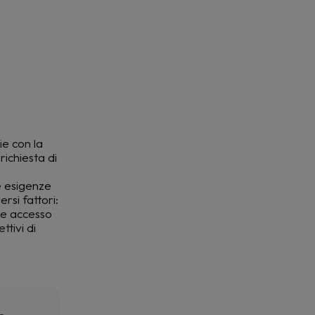
ie con la
richiesta di
e esigenze
rsi fattori:
e e accesso
ttivi di