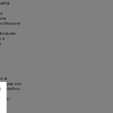
alità
ma
ione
 professione
dividuale
o e
e
i di
o il gap con
 collettivo,
à
 Tra i