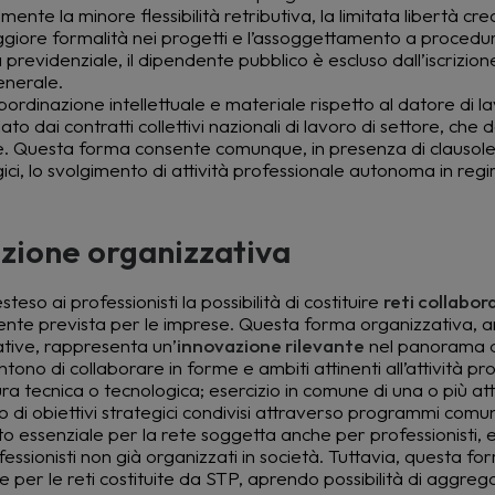
ente la minore flessibilità retributiva, la limitata libertà cre
aggiore formalità nei progetti e l’assoggettamento a procedu
 previdenziale, il dipendente pubblico è escluso dall’iscrizion
enerale.
bordinazione intellettuale e materiale rispetto al datore di l
lato dai contratti collettivi nazionali di lavoro di settore, che 
ive. Questa forma consente comunque, in presenza di clausol
ogici, lo svolgimento di attività professionale autonoma in reg
vazione organizzativa
so ai professionisti la possibilità di costituire
reti collabor
amente prevista per le imprese. Questa forma organizzativa, 
ative, rappresenta un’
innovazione rilevante
nel panorama d
entono di collaborare in forme e ambiti attinenti all’attività pr
ra tecnica o tecnologica; esercizio in comune di una o più att
o di obiettivi strategici condivisi attraverso programmi comun
ito essenziale per la rete soggetta anche per professionisti,
rofessionisti non già organizzati in società. Tuttavia, questa fo
 e per le reti costituite da STP, aprendo possibilità di aggre