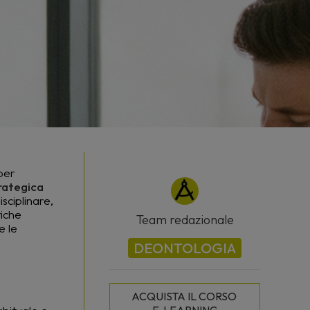
per
trategica
sciplinare,
tiche
Team redazionale
e le
DEONTOLOGIA
ACQUISTA IL CORSO 