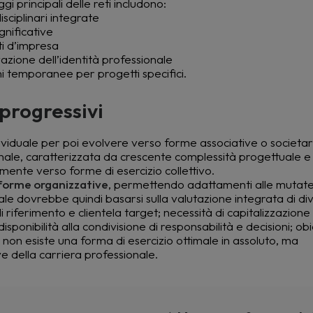
i principali delle reti includono:
sciplinari integrate
gnificative
eti d’impresa
zione dell’identità professionale
oni temporanee per progetti specifici.
 progressivi
individuale per poi evolvere verso forme associative o societar
ionale, caratterizzata da crescente complessità progettuale e 
amente verso forme di esercizio collettivo.
 forme organizzative
, permettendo adattamenti alle mutat
le dovrebbe quindi basarsi sulla valutazione integrata di dive
i riferimento e clientela target; necessità di capitalizzazion
isponibilità alla condivisione di responsabilità e decisioni; obie
non esiste una forma di esercizio ottimale in assoluto, ma
ve della carriera professionale.