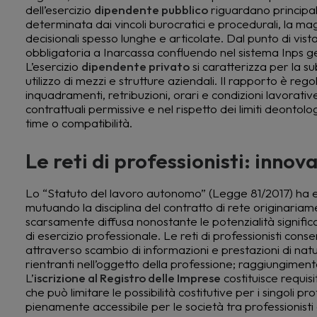
dell’esercizio
dipendente pubblico
riguardano principalm
determinata dai vincoli burocratici e procedurali, la m
decisionali spesso lunghe e articolate. Dal punto di vista
obbligatoria a Inarcassa confluendo nel sistema Inps g
L’esercizio
dipendente privato
si caratterizza per la su
utilizzo di mezzi e strutture aziendali. Il rapporto è rego
inquadramenti, retribuzioni, orari e condizioni lavorat
contrattuali permissive e nel rispetto dei limiti deontol
time o compatibilità.
Le reti di professionisti: inno
Lo “Statuto del lavoro autonomo” (Legge 81/2017) ha este
mutuando la disciplina del contratto di rete originari
scarsamente diffusa nonostante le potenzialità signific
di esercizio professionale. Le reti di professionisti cons
attraverso scambio di informazioni e prestazioni di natu
rientranti nell’oggetto della professione; raggiungiment
L’
iscrizione al Registro delle Imprese
costituisce requis
che può limitare le possibilità costitutive per i singoli p
pienamente accessibile per le società tra professionisti