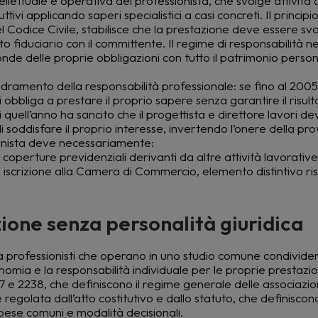
ellettuale e operativa del professionista, che svolge attività 
i applicando saperi specialistici a casi concreti. Il principio
el Codice Civile, stabilisce che la prestazione deve essere svo
fiduciario con il committente. Il regime di responsabilità nel
sponde delle proprie obbligazioni con tutto il patrimonio person
ramento della responsabilità professionale: se fino al 2005
i obbliga a prestare il proprio sapere senza garantire il risult
 quell’anno ha sancito che il progettista e direttore lavori de
soddisfare il proprio interesse, invertendo l’onere della pro
sionista deve necessariamente:
o coperture previdenziali derivanti da altre attività lavorative,
i iscrizione alla Camera di Commercio, elemento distintivo ri
zione senza personalità giuridica
ra professionisti che operano in uno studio comune condivide
mia e la responsabilità individuale per le proprie prestazion
237 e 2238, che definiscono il regime generale delle associazio
regolata dall’atto costitutivo e dallo statuto, che definiscono:
 spese comuni e modalità decisionali.