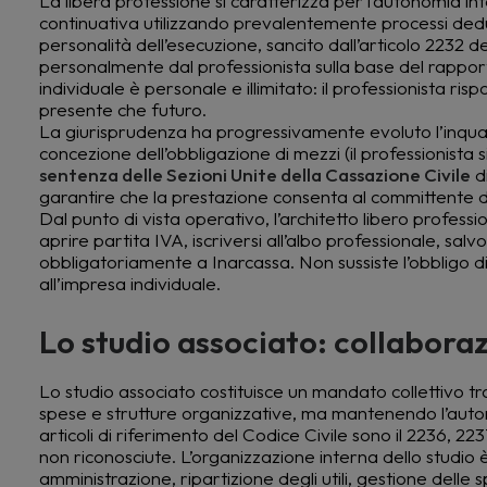
La libera professione si caratterizza per l’autonomia int
continuativa utilizzando prevalentemente processi deduttiv
personalità dell’esecuzione, sancito dall’articolo 2232 d
personalmente dal professionista sulla base del rapporto 
individuale è personale e illimitato: il professionista ri
presente che futuro.
La giurisprudenza ha progressivamente evoluto l’inquad
concezione dell’obbligazione di mezzi (il professionista s
sentenza delle Sezioni Unite della Cassazione Civile
di
garantire che la prestazione consenta al committente di 
Dal punto di vista operativo, l’architetto libero profes
aprire partita IVA, iscriversi all’albo professionale, salv
obbligatoriamente a Inarcassa. Non sussiste l’obbligo d
all’impresa individuale.
Lo studio associato: collabora
Lo studio associato costituisce un mandato collettivo t
spese e strutture organizzative, ma mantenendo l’autono
articoli di riferimento del Codice Civile sono il 2236, 2
non riconosciute. L’organizzazione interna dello studio è 
amministrazione, ripartizione degli utili, gestione delle