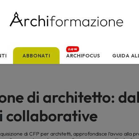
TI
ABBONATI
ARCHIFOCUS
GUIDA AL
one di architetto: dal
ti collaborative
uisizione di CFP per architetti, approfondisce l’avvio alla pr