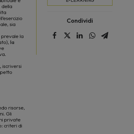
abituale e
E-LEARNING
 della
lta
l’esercizio
Condividi
ale, sia
 prevale la
ato),
la
ve
va.
 iscriversi
spetto
ndo risorse,
i. Gli
ni private
 criteri di