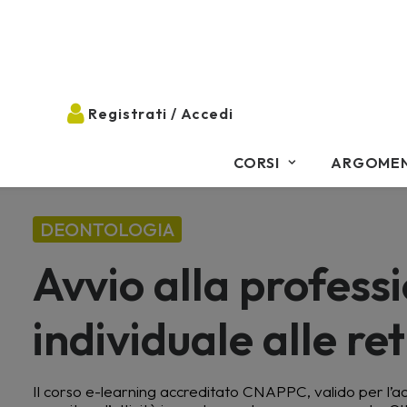
CORSI
ARGOMEN
DEONTOLOGIA
Avvio alla professi
individuale alle re
Il corso e-learning accreditato CNAPPC, valido per l’acq