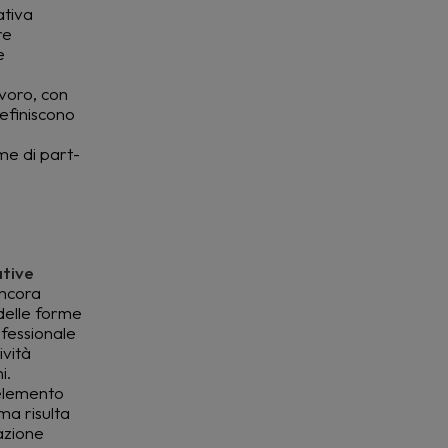
ativa
re
e
avoro, con
definiscono
e
ime di part-
ative
ancora
elle forme
ofessionale
ività
i.
 elemento
rma risulta
gazione