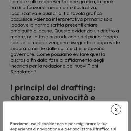
sempre sulla rappresentazione grafica, la quale
ha una funzione meramente illustrativa,
localizzativa e ausiliaria. La tavola grafica
acquisisce valenza interpretativa primaria solo
laddove la norma scritta presenti chiare
ambiguità o lacune. Questo evidenzia un difetto a
monte, nella fase di produzione del piano: troppo
spesso le mappe vengono disegnate e approvate
separatamente dalle norme che le devono
governare. Come possiamo evitare questa
discrasia fin dalla fase di affidamento degli
incarichi per la redazione dei nuovi Piani
Regolatori?
I principi del drafting:
chiarezza, univocità e
operatori deontici
Per risolvere l’ambiguità normativa alla radice, il
Facciamo uso di cookie tecnici per migliorare la tua
legislatore ha emanato circolari e manuali che
esperienza di navigazione e per analizzare il traffico sul