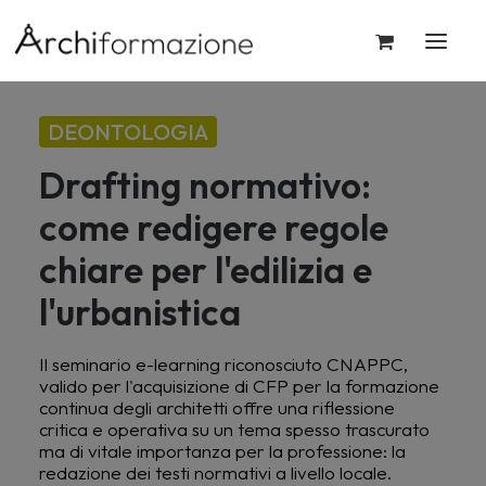
DEONTOLOGIA
Drafting normativo:
come redigere regole
chiare per l'edilizia e
l'urbanistica
Il seminario e-learning riconosciuto CNAPPC,
valido per l'acquisizione di CFP per la formazione
continua degli architetti offre una riflessione
critica e operativa su un tema spesso trascurato
ma di vitale importanza per la professione: la
redazione dei testi normativi a livello locale.