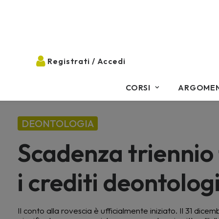
CORSI
ARGOMEN
DEONTOLOGIA
Scadenza triennio 
i crediti deontolog
Il conto alla rovescia è ufficialmente iniziato. Il 31 d