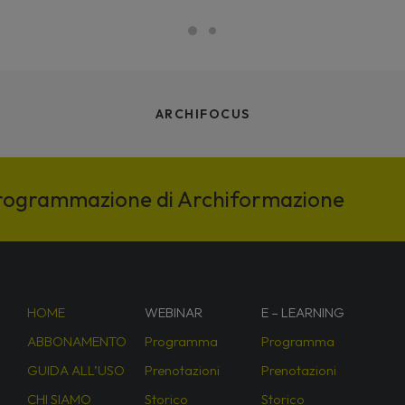
ARCHIFOCUS
programmazione di Archiformazione
HOME
WEBINAR
E – LEARNING
ABBONAMENTO
Programma
Programma
GUIDA ALL’USO
Prenotazioni
Prenotazioni
CHI SIAMO
Storico
Storico