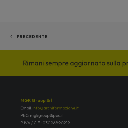
PRECEDENTE
Rimani sempre aggiornato sulla 
MGK Group Srl
Email:
info@archiformazione.it
PEC: mgkgroup@pec.it
P.IVA / C.F.: 03096890219