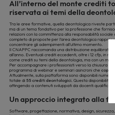
All’interno del monte crediti t
riservata ai temi della deontolo
Tra le aree formative, quella deontologica riveste part
ma di un tema fondativo per la professione che fornisce
relazioni con la committenza alla responsabilità sociale 
completo di proposte per l’area deontologica rappresen
concentrare gli adempimenti all’ultimo momento.
Il CNAPPC raccomanda una distribuzione equilibrata nel
all’anno. Eventuali crediti eccedenti, oltre i 12 cfp, in ma
come crediti su temi della deontologia, ma con un mass
Per accompagnare i professionisti verso la chiusura de
programma di webinar e seminari asincroni che
copre l
Attualmente, sulla piattaforma sono disponibili numero
totale di
55 crediti deontologici
. Questa disponibilità
attingendo a contenuti sviluppati da docenti qualificati.
Un approccio integrato alla f
Software, progettazione, normativa, design, sicurezza, ac