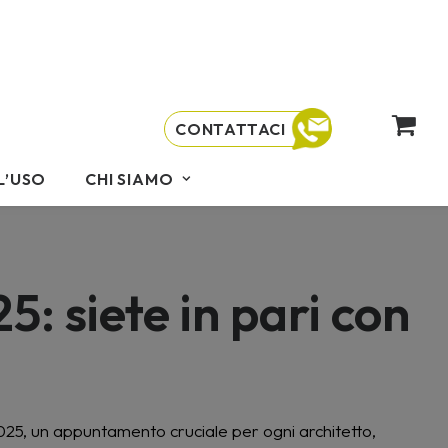
CONTATTACI
L’USO
CHI SIAMO
: siete in pari con
-2025, un appuntamento cruciale per ogni architetto,