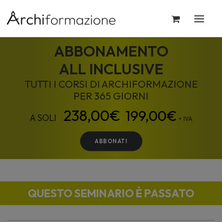
ABBONAMENTO
ALL INCLUSIVE
TUTTI I CORSI DI ARCHIFORMAZIONE
PER 365 GIORNI
199,00
€
+ IVA
ABBONATI
QUESTO SEMINARIO È PASSATO