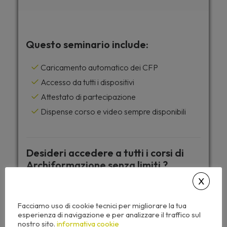
Questo seminario include:
Caricamento automatico dei CFP
Accesso da tutti i dispositivi
Attestato di partecipazione
Dispense corso e video sempre disponibili
Desideri accedere a tutti i corsi di
Archiformazione senza limiti ?
Facciamo uso di cookie tecnici per migliorare la tua
esperienza di navigazione e per analizzare il traffico sul
ABBONAMENTO
nostro sito.
informativa cookie