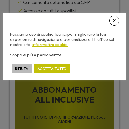
Caricamento automatico dei CFP
Accesso da tutti i dispositivi
Attestato di partecipazione
Dispense corso e video sempre disponibili
Facciamo uso di cookie tecnici per migliorare la tua
esperienza di navigazione e per analizzare il traffico sul
nostro sito.
informativa cookie
Desideri accedere a tutti i corsi di
Scopri di più e personalizza
Archiformazione senza limiti ?
RIFIUTA
ACCETTA TUTTO
ABBONAMENTO
ALL INCLUSIVE
TUTTI I CORSI DI ARCHIFORMAZIONE PER 365
GIORNI