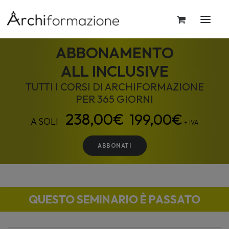
ABBONAMENTO
ALL INCLUSIVE
TUTTI I CORSI DI ARCHIFORMAZIONE
PER 365 GIORNI
199,00
€
+ IVA
ABBONATI
QUESTO SEMINARIO È PASSATO