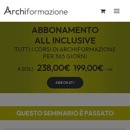
ABBONAMENTO
ALL INCLUSIVE
TUTTI I CORSI DI ARCHIFORMAZIONE
PER 365 GIORNI
199,00
€
+ IVA
ABBONATI
QUESTO SEMINARIO È PASSATO