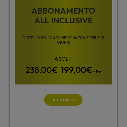
ABBONAMENTO
ALL INCLUSIVE
TUTTI I CORSI DI ARCHIFORMAZIONE PER 365
GIORNI
199,00
€
+ IVA
ABBONATI