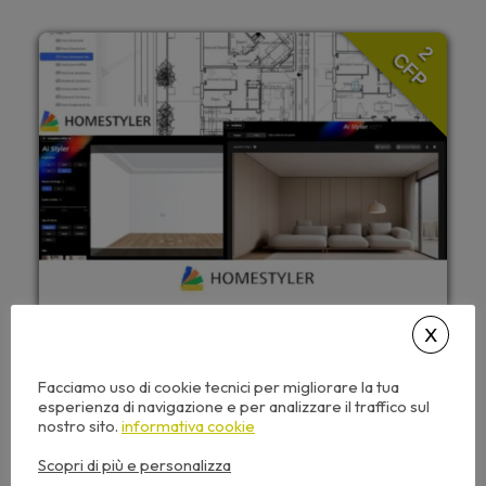
2
CFP
20,00
€
+ IVA
Facciamo uso di cookie tecnici per migliorare la tua
esperienza di navigazione e per analizzare il traffico sul
NON PRENOTABILE
nostro sito.
informativa cookie
Scopri di più e personalizza
Questo seminario include: