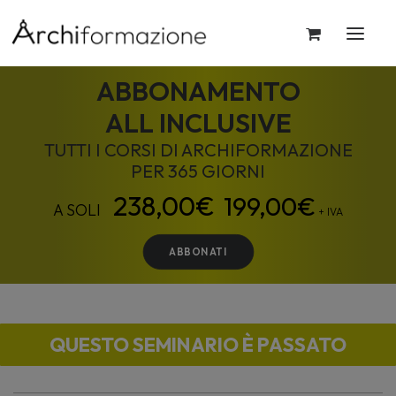
ABBONAMENTO
ALL INCLUSIVE
TUTTI I CORSI DI ARCHIFORMAZIONE
PER 365 GIORNI
199,00
€
+ IVA
ABBONATI
QUESTO SEMINARIO È PASSATO