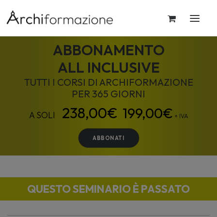
ABBONAMENTO
ALL INCLUSIVE
TUTTI I CORSI DI ARCHIFORMAZIONE
PER 365 GIORNI
199,00
€
+ IVA
ABBONATI
QUESTO SEMINARIO È PASSATO