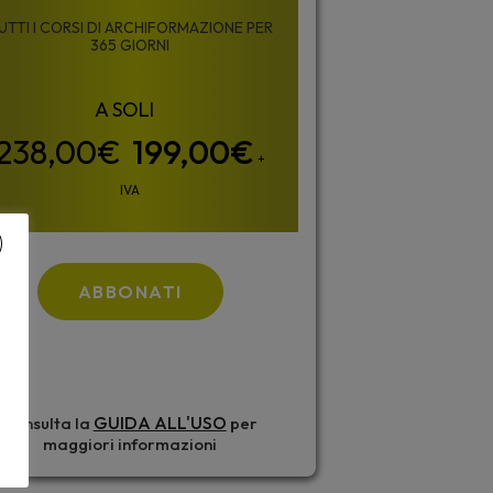
UTTI I CORSI DI ARCHIFORMAZIONE PER
365 GIORNI
199,00
€
+
IVA
ABBONATI
GUIDA ALL'USO
Consulta la
per
maggiori informazioni