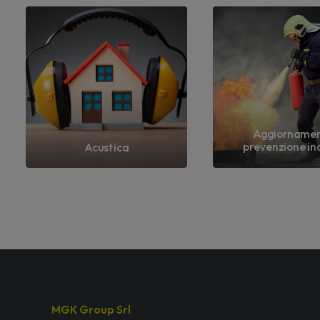
Aggiorname
prevenzione in
Acustica
MGK Group Srl