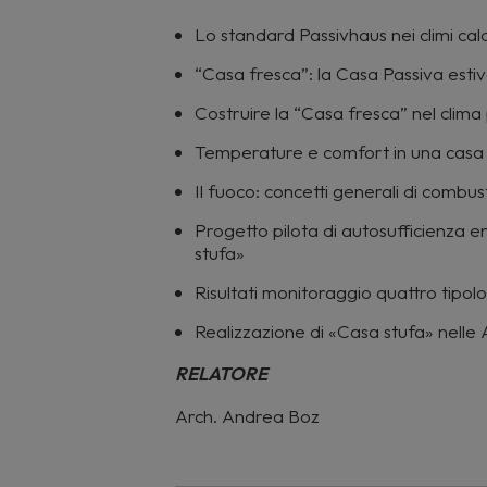
Lo standard Passivhaus nei climi cald
“Casa fresca”: la Casa Passiva esti
Costruire la “Casa fresca” nel clim
Temperature e comfort in una casa 
Il fuoco: concetti generali di combu
Progetto pilota di autosufficienza e
stufa»
Risultati monitoraggio quattro tipol
Realizzazione di «Casa stufa» nelle 
RELAT
ORE
Arch. Andrea Boz