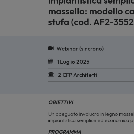
Impiantistica semplic
massello: modello ca
stufa (cod. AF2-3552
Webinar (sincrono)
1 Luglio 2025
2 CFP Architetti
OBIETTIVI
Un adeguato involucro in legno massel
impiantistica semplice ed economica pe
PROGRAMMA