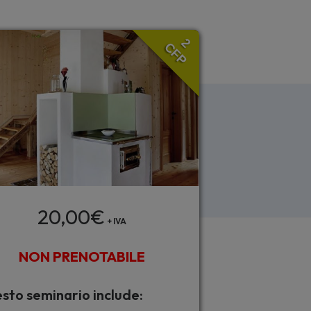
2
CFP
20,00
€
+ IVA
NON PRENOTABILE
sto seminario include: