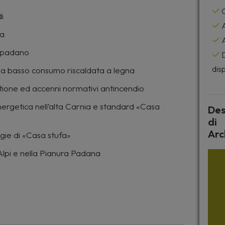
C
i
A
va
A
a padano
D
disp
a basso consumo riscaldata a legna
stione ed accenni normativi antincendio
nergetica nell’alta Carnia e standard «Casa
Des
di
Arc
ogie di «Casa stufa»
Alpi e nella Pianura Padana