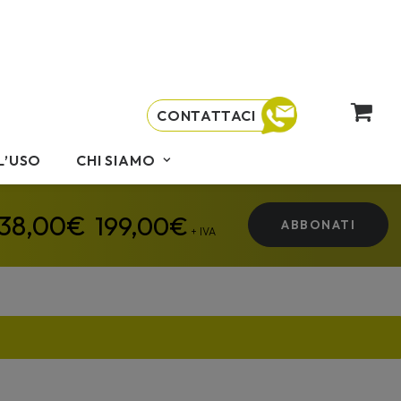
CONTATTACI
L’USO
CHI SIAMO
199,00
€
ABBONATI
+ IVA