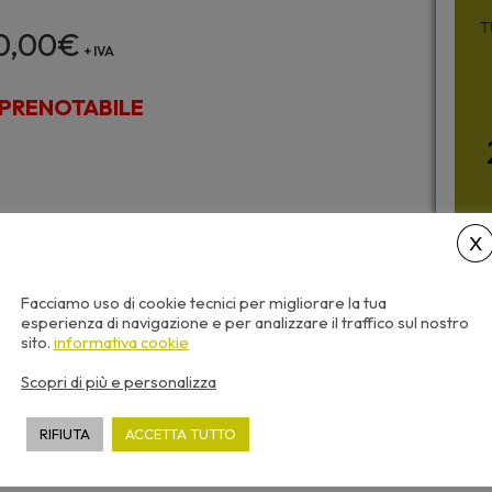
T
0,00
€
+ IVA
PRENOTABILE
Facciamo uso di cookie tecnici per migliorare la tua
esperienza di navigazione e per analizzare il traffico sul nostro
sito.
informativa cookie
Scopri di più e personalizza
RIFIUTA
ACCETTA TUTTO