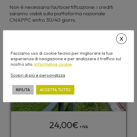
Non è necessaria l’autocertificazione: i crediti
saranno visibili sulla piattaforma nazionale
CNAPPC entro 30/40 giorni.
2
CFP
Facciamo uso di cookie tecnici per migliorare la tua
esperienza di navigazione e per analizzare il traffico sul
nostro sito.
informativa cookie
Scopri di più e personalizza
RIFIUTA
ACCETTA TUTTO
24,00
€
+ IVA