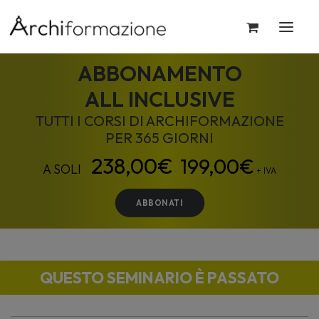
ABBONAMENTO
ALL INCLUSIVE
TUTTI I CORSI DI ARCHIFORMAZIONE
PER 365 GIORNI
199,00
€
+ IVA
ABBONATI
QUESTO SEMINARIO È PASSATO