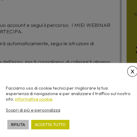
T
 tuo account e segui il percorso: I MIEI WEBINAR
RTECIPA.
irà automaticamente, segui le istruzioni di
dell’inizio, ma ti consigliamo di collegarti almeno
 un sondaggio di gradimento, consigliamo di
l corso.
Facciamo uso di cookie tecnici per migliorare la tua
esperienza di navigazione e per analizzare il traffico sul nostro
sciato nelle ore successive alla conclusione della
sito.
informativa cookie
da parte del nostro staff, e sarà disponibile,
Scopri di più e personalizza
ezione del tuo account I MIEI WEBINAR >
RIFIUTA
ACCETTA TUTTO
crediti saranno visibili sulla piattaforma
.