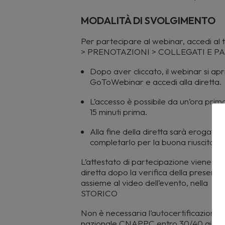
MODALITÀ DI SVOLGIMENTO
Per partecipare al webinar, accedi al
> PRENOTAZIONI > COLLEGATI E PA
Dopo aver cliccato, il webinar si apr
GoToWebinar e accedi alla diretta.
L’accesso è possibile da un’ora prima 
15 minuti prima.
Alla fine della diretta sarà erogato
completarlo per la buona riuscita de
L’attestato di partecipazione viene rila
diretta dopo la verifica della presenza 
assieme al video dell’evento, nella s
STORICO
Non è necessaria l’autocertificazione: i 
nazionale CNAPPC entro 30/40 giorni