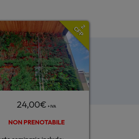
2
CFP
24,00
€
+ IVA
NON PRENOTABILE