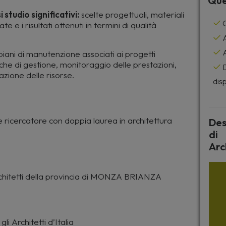
Que
 studio significativi:
scelte progettuali, materiali
C
te e i risultati ottenuti in termini di qualità
A
A
iani di manutenzione associati ai progetti
tiche di gestione, monitoraggio delle prestazioni,
D
azione delle risorse.
disp
 ricercatore con doppia laurea in architettura
Des
di
Arc
rchitetti della provincia di MONZA BRIANZA
li Architetti d’Italia