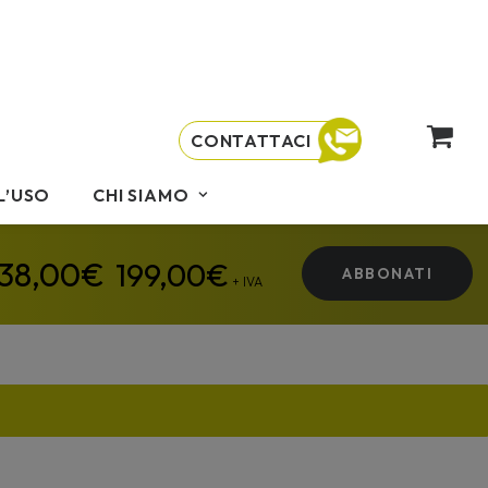
CONTATTACI
L’USO
CHI SIAMO
199,00
€
ABBONATI
+ IVA