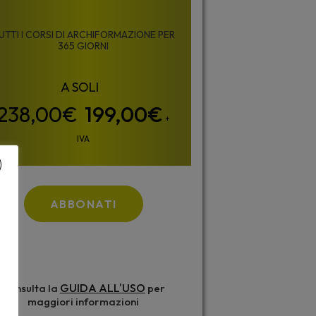
UTTI I CORSI DI ARCHIFORMAZIONE PER
365 GIORNI
199,00
€
+
IVA
ABBONATI
GUIDA ALL'USO
Consulta la
per
maggiori informazioni