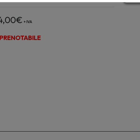
4,00
€
+ IVA
PRENOTABILE