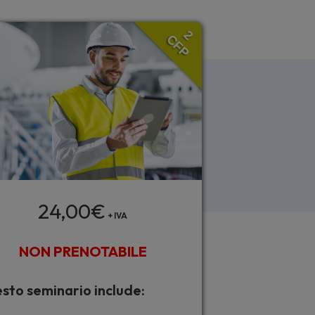
2
CFP
24,00
€
+ IVA
NON PRENOTABILE
sto seminario include: