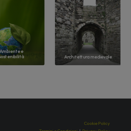
Ambiente e
sostenibilità
Architettura medievale
Cookie Policy
Termini e Condizioni
|
Privacy Policy