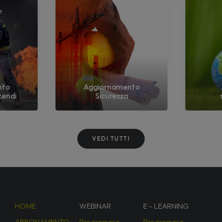
nto
Aggiornamento
cendi
Sicurezza
VEDI TUTTI
HOME
WEBINAR
E – LEARNING
ABBONAMENTO
Programma
Programma