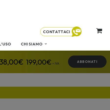
CONTATTACI
L’USO
CHI SIAMO
199,00
€
ABBONATI
+ IVA