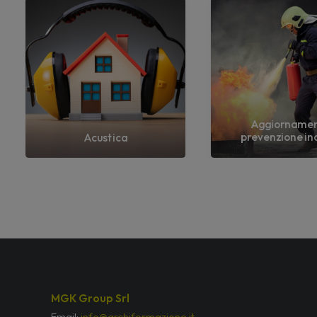
Aggiorname
prevenzione in
Acustica
MGK Group Srl
Email:
info@archiformazione.it