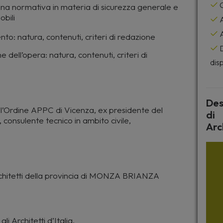
C
lina normativa in materia di sicurezza generale e
obili
A
A
o: natura, contenuti, criteri di redazione
D
e dell’opera: natura, contenuti, criteri di
disp
Des
l’Ordine APPC di Vicenza, ex presidente del
di
 consulente tecnico in ambito civile,
Arc
rchitetti della provincia di MONZA BRIANZA
li Architetti d’Italia.