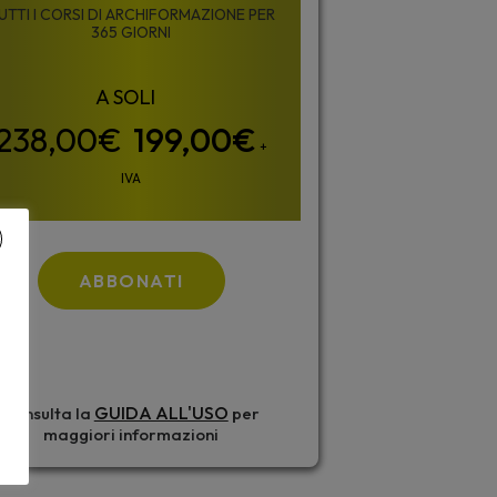
UTTI I CORSI DI ARCHIFORMAZIONE PER
365 GIORNI
199,00
€
+
IVA
ABBONATI
GUIDA ALL'USO
Consulta la
per
maggiori informazioni