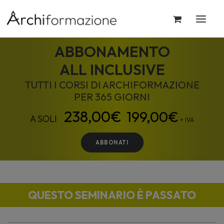
ABBONAMENTO
ALL INCLUSIVE
TUTTI I CORSI DI ARCHIFORMAZIONE
PER 365 GIORNI
199,00
€
+ IVA
ABBONATI
QUESTO SEMINARIO È PASSATO