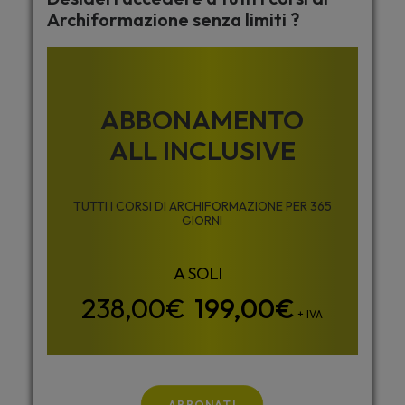
Archiformazione senza limiti ?
ABBONAMENTO
ALL INCLUSIVE
TUTTI I CORSI DI ARCHIFORMAZIONE PER 365
GIORNI
199,00
€
+ IVA
ABBONATI