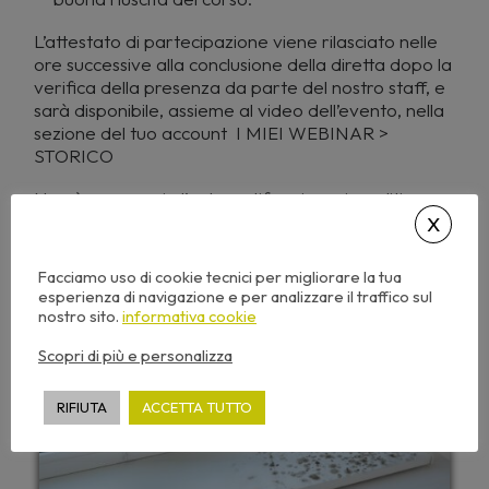
L’attestato di partecipazione viene rilasciato nelle
ore successive alla conclusione della diretta dopo la
verifica della presenza da parte del nostro staff, e
sarà disponibile, assieme al video dell’evento, nella
sezione del tuo account I MIEI WEBINAR >
STORICO
Non è necessaria l’autocertificazione: i crediti
saranno visibili sulla piattaforma nazionale
CNAPPC entro 30/40 giorni.
Facciamo uso di cookie tecnici per migliorare la tua
esperienza di navigazione e per analizzare il traffico sul
nostro sito.
informativa cookie
2
CFP
Scopri di più e personalizza
RIFIUTA
ACCETTA TUTTO