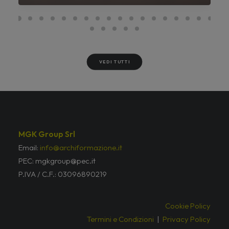
VEDI TUTTI
MGK Group Srl
Email:
info@archiformazione.it
PEC: mgkgroup@pec.it
P.IVA / C.F.: 03096890219
Cookie Policy
Termini e Condizioni
|
Privacy Policy