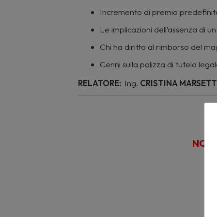
Incremento di premio predefinito 
Le implicazioni dell’assenza di un
Chi ha diritto al rimborso del 
Cenni sulla polizza di tutela leg
RELATORE:
Ing.
CRISTINA MARSETT
1
NON 