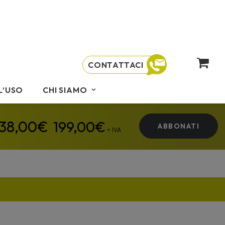
CONTATTACI
L’USO
CHI SIAMO
199,00
€
ABBONATI
+ IVA