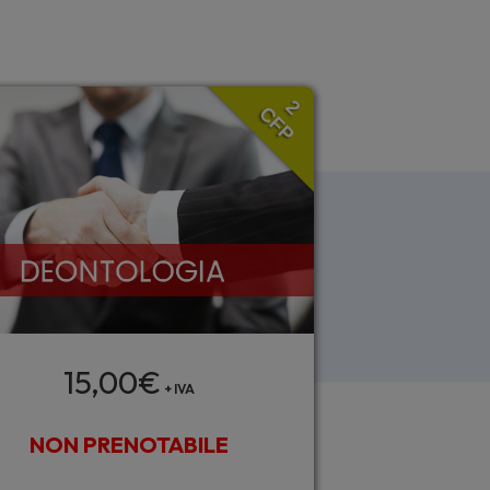
2
CFP
15,00
€
+ IVA
NON PRENOTABILE