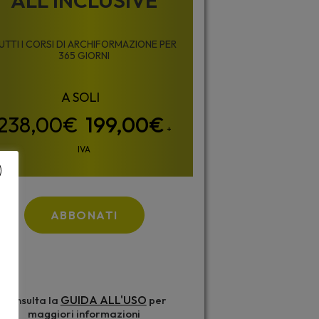
ALL INCLUSIVE
UTTI I CORSI DI ARCHIFORMAZIONE PER
365 GIORNI
199,00
€
+
IVA
ABBONATI
GUIDA ALL'USO
Consulta la
per
maggiori informazioni