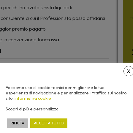
per chi ha avuto sinistri liquidati
 consulente a cui il Professionista possa affidarsi
T
maggior premio pagato
ale in convenzione Inarcassa
I
5,00
€
+ IVA
PRENOTABILE
Facciamo uso di cookie tecnici per migliorare la tua
esperienza di navigazione e per analizzare il traffico sul nostro
sito.
informativa cookie
Scopri di più e personalizza
RIFIUTA
ACCETTA TUTTO