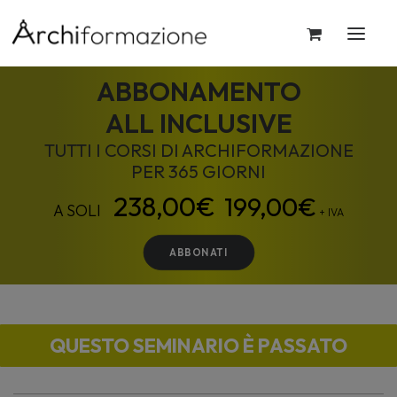
ABBONAMENTO
ALL INCLUSIVE
TUTTI I CORSI DI ARCHIFORMAZIONE
PER 365 GIORNI
199,00
€
+ IVA
ABBONATI
QUESTO SEMINARIO È PASSATO