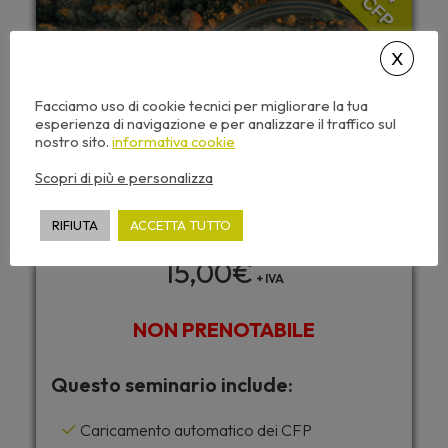
CFP
Facciamo uso di cookie tecnici per migliorare la tua
esperienza di navigazione e per analizzare il traffico sul
nostro sito.
informativa cookie
Scopri di più e personalizza
RIFIUTA
ACCETTA TUTTO
15,00
€
+ IVA
NON PRENOTABILE
Questo seminario include:
Caricamento automatico dei CFP