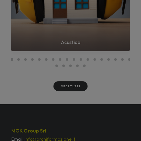
Acustica
VEDI TUTTI
MGK Group Srl
Email:
info@archiformazione.it