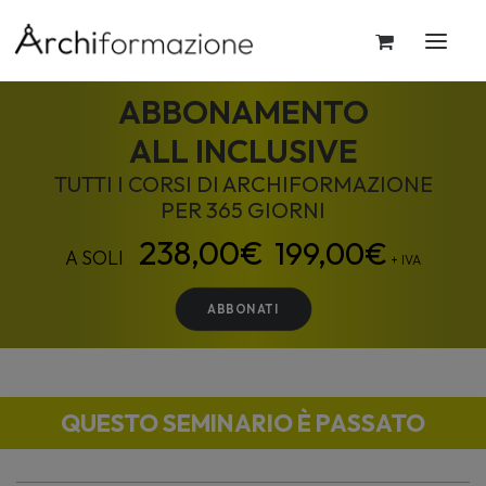
ABBONAMENTO
ALL INCLUSIVE
TUTTI I CORSI DI ARCHIFORMAZIONE
PER 365 GIORNI
199,00
€
+ IVA
ABBONATI
QUESTO SEMINARIO È PASSATO