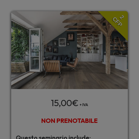
2
CFP
15,00
€
+ IVA
NON PRENOTABILE
Questo seminario include: