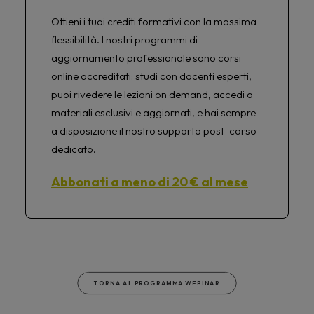
Ottieni i tuoi crediti formativi con la massima
flessibilità. I nostri programmi di
aggiornamento professionale sono corsi
online accreditati: studi con docenti esperti,
puoi rivedere le lezioni on demand, accedi a
materiali esclusivi e aggiornati, e hai sempre
a disposizione il nostro supporto post-corso
dedicato.
Abbonati a meno di 20 € al mese
TORNA AL PROGRAMMA WEBINAR