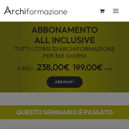
ABBONAMENTO
ALL INCLUSIVE
TUTTI I CORSI DI ARCHIFORMAZIONE
PER 365 GIORNI
199,00
€
+ IVA
ABBONATI
QUESTO SEMINARIO È PASSATO