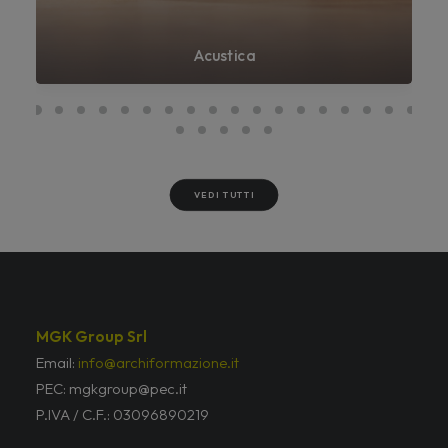
Acustica
VEDI TUTTI
MGK Group Srl
Email:
info@archiformazione.it
PEC: mgkgroup@pec.it
P.IVA / C.F.: 03096890219