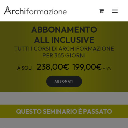
ABBONAMENTO
ALL INCLUSIVE
TUTTI I CORSI DI ARCHIFORMAZIONE
PER 365 GIORNI
199,00
€
+ IVA
ABBONATI
QUESTO SEMINARIO È PASSATO