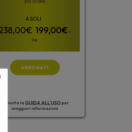
365 GIORNI
199,00
€
+
IVA
ABBONATI
GUIDA ALL'USO
Consulta la
per
maggiori informazioni