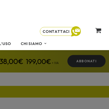
CONTATTACI
L’USO
CHI SIAMO
199,00
€
ABBONATI
+ IVA