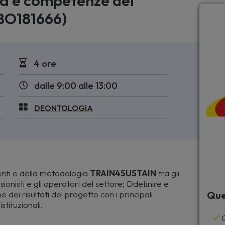
izia e competenze del
 BO181666)
4 ore
dalle 9:00 alle 13:00
DEONTOLOGIA
nti e della metodologia
TRAIN4SUSTAIN
tra gli
essionisti e gli operatori del settore; Ddeﬁnire e
 dei risultati del progetto con i principali
Que
stituzionali.
C