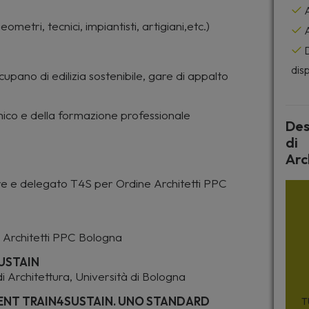
A
eometri, tecnici, impiantisti, artigiani,etc.)
A
D
disp
cupano di edilizia sostenibile, gare di appalto
co e della formazione professionale
Des
di
Arc
re e delegato T4S per Ordine Architetti PPC
e Architetti PPC Bologna
USTAIN
 Architettura, Università di Bologna
ENT TRAIN4SUSTAIN. UNO STANDARD
T