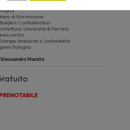
biente
Romagna
liano di Normazione
Builders Confederation
hitettura, Università di Ferrara
area centro
Energia Ambiente e Sostenibilità
gegneri Bologna
i/Alessandro Marata
ratuito
PRENOTABILE