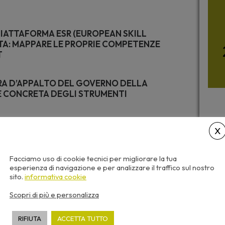
PIATTAFORMA ESR (EUROPEAN SKILL
STA: MAPPARE LE PROPRIE COMPETENZE
T
ARA D’APPALTO DEL GOVERNO DELLA
 CONCRETA DEGLI STRUMENTI
Facciamo uso di cookie tecnici per migliorare la tua
esperienza di navigazione e per analizzare il traffico sul nostro
sito.
informativa cookie
LLO STANDARD DI COMPETENZE
FORMA ESR E IPOTESI DI CAPITALIZZAZIONE
Scopri di più e personalizza
E
RIFIUTA
ACCETTA TUTTO
)