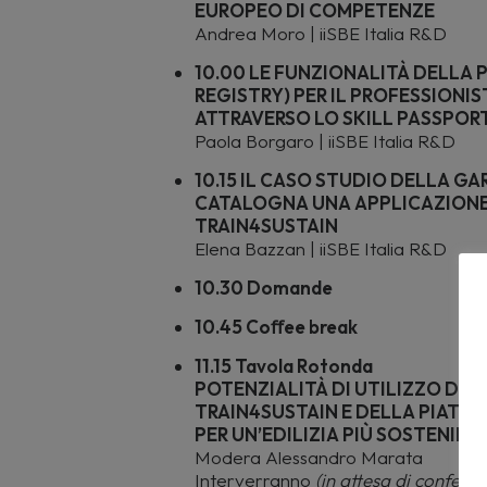
EUROPEO DI COMPETENZE
Andrea Moro | iiSBE Italia R&D
10.00 LE FUNZIONALITÀ DELLA 
REGISTRY) PER IL PROFESSIONI
ATTRAVERSO LO SKILL PASSPOR
Paola Borgaro | iiSBE Italia R&D
10.15 IL CASO STUDIO DELLA G
CATALOGNA UNA APPLICAZIONE
TRAIN4SUSTAIN
Elena Bazzan | iiSBE Italia R&D
10.30 Domande
10.45 Coﬀee break
11.15 Tavola Rotonda
POTENZIALITÀ DI UTILIZZO DE
TRAIN4SUSTAIN E DELLA PIATTA
PER UN’EDILIZIA PIÙ SOSTENIBIL
Modera Alessandro Marata
Interverranno
(in attesa di conferna