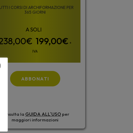
UTTI I CORSI DI ARCHIFORMAZIONE PER
365 GIORNI
199,00
€
+
IVA
ABBONATI
GUIDA ALL'USO
Consulta la
per
maggiori informazioni