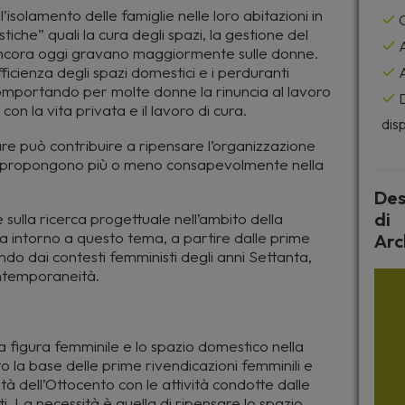
’isolamento delle famiglie nelle loro abitazioni in
C
tiche” quali la cura degli spazi, la gestione del
A
he ancora oggi gravano maggiormente sulle donne.
icienza degli spazi domestici e i perduranti
A
, comportando per molte donne la rinuncia al lavoro
D
o con la vita privata e il lavoro di cura.
disp
are può contribuire a ripensare l’organizzazione
se ripropongono più o meno consapevolmente nella
Des
di
e sulla ricerca progettuale nell’ambito della
ra intorno a questo tema, a partire dalle prime
Arc
ndo dai contesti femministi degli anni Settanta,
ontemporaneità.
la figura femminile e lo spazio domestico nella
o la base delle prime rivendicazioni femminili e
à dell’Ottocento con le attività condotte dalle
i. La necessità è quella di ripensare lo spazio