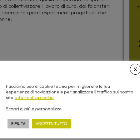
i collettivizzare il lavoro di cura: dai falansteri
T
e ripercorre i primi esperimenti progettuali che
donne.
5,00
€
+ IVA
Facciamo uso di cookie tecnici per migliorare la tua
esperienza di navigazione e per analizzare il traffico sul nostro
PRENOTABILE
sito.
informativa cookie
Scopri di più e personalizza
RIFIUTA
ACCETTA TUTTO