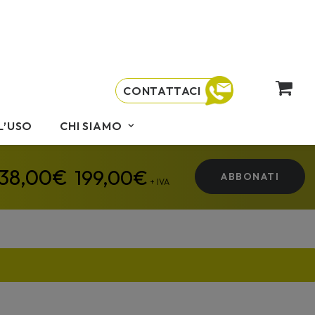
CONTATTACI
L’USO
CHI SIAMO
199,00
€
ABBONATI
+ IVA