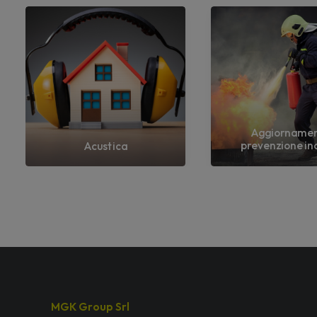
Aggiorname
prevenzione in
Acustica
MGK Group Srl