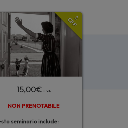
2
CFP
15,00
€
+ IVA
NON PRENOTABILE
sto seminario include: