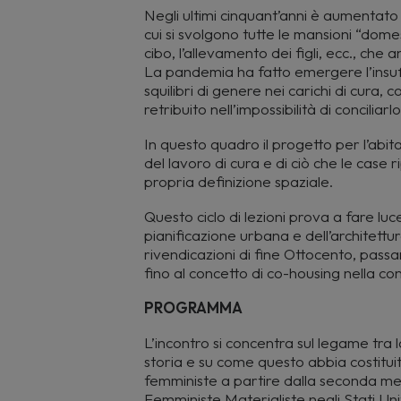
Negli ultimi cinquant’anni è aumentato l
cui si svolgono tutte le mansioni “domes
cibo, l’allevamento dei figli, ecc., c
La pandemia ha fatto emergere l’insuff
squilibri di genere nei carichi di cura
retribuito nell’impossibilità di conciliarl
In questo quadro il progetto per l’abit
del lavoro di cura e di ciò che le ca
propria definizione spaziale.
Questo ciclo di lezioni prova a fare luc
pianificazione urbana e dell’architettu
rivendicazioni di fine Ottocento, passa
fino al concetto di co-housing nella c
PROGRAMMA
L’incontro si concentra sul legame tra 
storia e su come questo abbia costituit
femministe a partire dalla seconda met
Femministe Materialiste negli Stati Unit