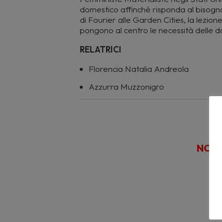
domestico affinché risponda al bisogno d
di Fourier alle Garden Cities, la lezion
pongono al centro le necessità delle 
RELATRICI
Florencia Natalia Andreola
Azzurra Muzzonigro
1
NON 