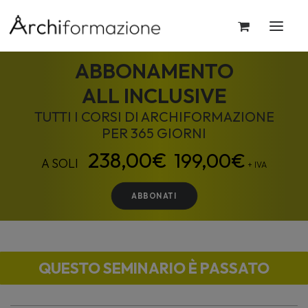
ABBONAMENTO
ALL INCLUSIVE
TUTTI I CORSI DI ARCHIFORMAZIONE
PER 365 GIORNI
199,00
€
+ IVA
ABBONATI
QUESTO SEMINARIO È PASSATO