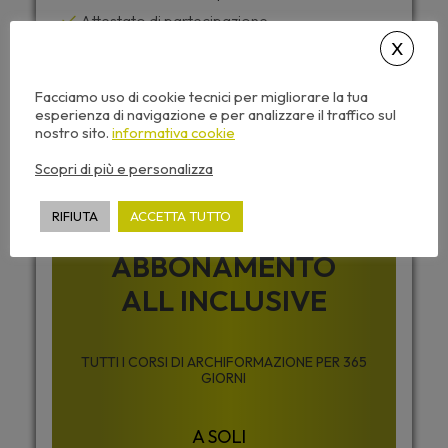
Attestato di partecipazione
Dispense corso e video sempre disponibili
Facciamo uso di cookie tecnici per migliorare la tua
esperienza di navigazione e per analizzare il traffico sul
Desideri accedere a tutti i corsi di
nostro sito.
informativa cookie
Archiformazione senza limiti ?
Scopri di più e personalizza
RIFIUTA
ACCETTA TUTTO
ABBONAMENTO
ALL INCLUSIVE
TUTTI I CORSI DI ARCHIFORMAZIONE PER 365
GIORNI