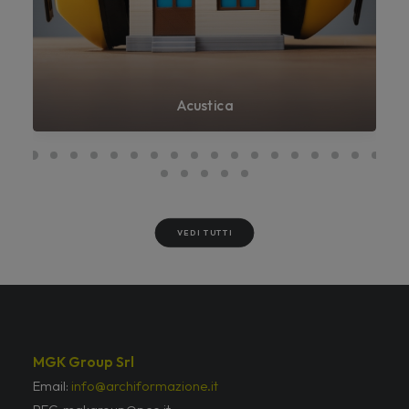
Acustica
VEDI TUTTI
MGK Group Srl
Email:
info@archiformazione.it