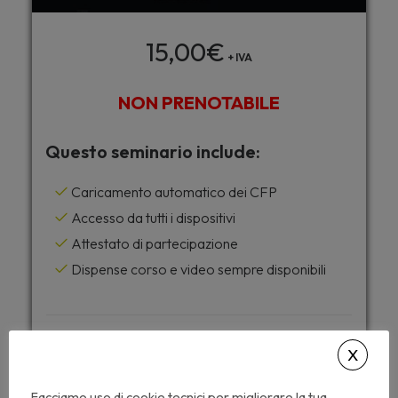
15,00
€
+ IVA
NON PRENOTABILE
Questo seminario include:
Caricamento automatico dei CFP
Accesso da tutti i dispositivi
Attestato di partecipazione
Dispense corso e video sempre disponibili
Desideri accedere a tutti i corsi di
Archiformazione senza limiti ?
Facciamo uso di cookie tecnici per migliorare la tua