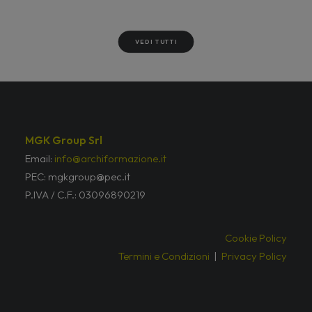
VEDI TUTTI
MGK Group Srl
Email:
info@archiformazione.it
PEC: mgkgroup@pec.it
P.IVA / C.F.: 03096890219
Cookie Policy
Termini e Condizioni
|
Privacy Policy