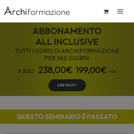
ABBONAMENTO
ALL INCLUSIVE
TUTTI I CORSI DI ARCHIFORMAZIONE
PER 365 GIORNI
199,00
€
+ IVA
ABBONATI
QUESTO SEMINARIO È PASSATO