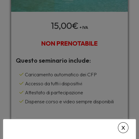
15,00
€
+ IVA
NON PRENOTABILE
Questo seminario include:
Caricamento automatico dei CFP
Accesso da tutti i dispositivi
Attestato di partecipazione
Dispense corso e video sempre disponibili
Desideri accedere a tutti i corsi di
Archiformazione senza limiti ?