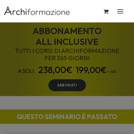
ABBONAMENTO
ALL INCLUSIVE
TUTTI I CORSI DI ARCHIFORMAZIONE
PER 365 GIORNI
199,00
€
+ IVA
ABBONATI
QUESTO SEMINARIO È PASSATO