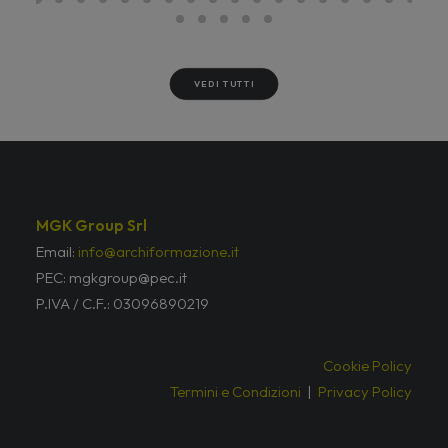
VEDI TUTTI
MGK Group Srl
Email:
info@archiformazione.it
PEC: mgkgroup@pec.it
P.IVA / C.F.: 03096890219
Cookie Policy
Termini e Condizioni
|
Privacy Policy