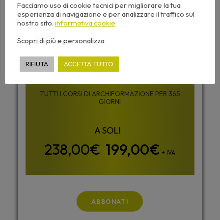
Facciamo uso di cookie tecnici per migliorare la tua
esperienza di navigazione e per analizzare il traffico sul
nostro sito.
informativa cookie
Scopri di più e personalizza
ABBONAMENTO
ALL INCLUSIVE
RIFIUTA
ACCETTA TUTTO
TUTTI I CORSI DI ARCHIFORMAZIONE PER 365
GIORNI
199,00
€
+ IVA
ABBONATI