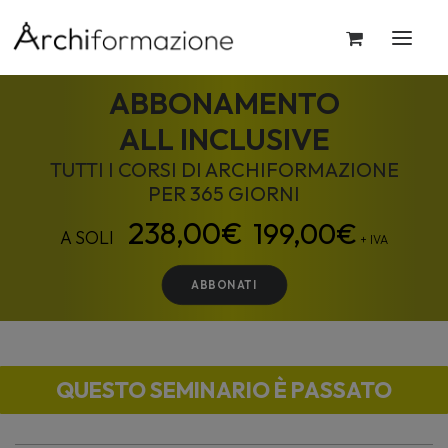
ABBONAMENTO
ALL INCLUSIVE
TUTTI I CORSI DI ARCHIFORMAZIONE
PER 365 GIORNI
199,00
€
+ IVA
ABBONATI
QUESTO SEMINARIO È PASSATO