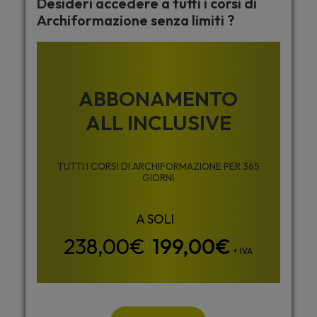
Desideri accedere a tutti i corsi di
Archiformazione senza limiti ?
ABBONAMENTO
ALL INCLUSIVE
TUTTI I CORSI DI ARCHIFORMAZIONE PER 365
GIORNI
199,00
€
+ IVA