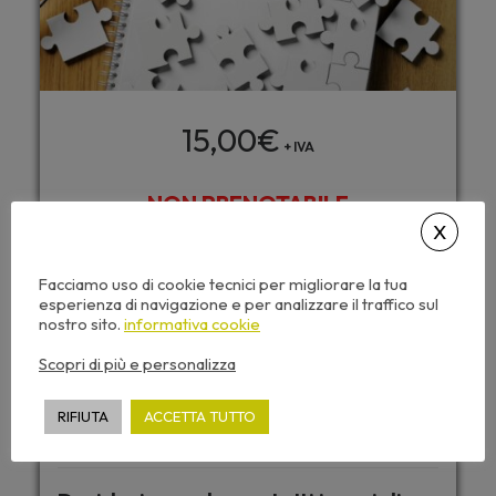
15,00
€
+ IVA
NON PRENOTABILE
Questo seminario include:
Facciamo uso di cookie tecnici per migliorare la tua
esperienza di navigazione e per analizzare il traffico sul
Caricamento automatico dei CFP
nostro sito.
informativa cookie
Accesso da tutti i dispositivi
Scopri di più e personalizza
Attestato di partecipazione
Dispense corso e video sempre disponibili
RIFIUTA
ACCETTA TUTTO