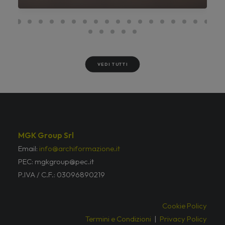
VEDI TUTTI
MGK Group Srl
Email:
info@archiformazione.it
PEC: mgkgroup@pec.it
P.IVA / C.F.: 03096890219
Cookie Policy
Termini e Condizioni
|
Privacy Policy