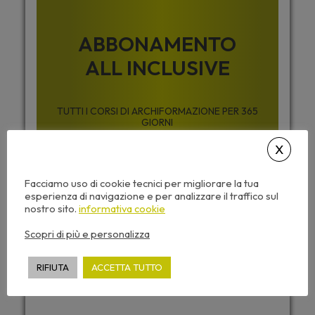
ABBONAMENTO
ALL INCLUSIVE
TUTTI I CORSI DI ARCHIFORMAZIONE PER 365
GIORNI
Facciamo uso di cookie tecnici per migliorare la tua
199,00
€
esperienza di navigazione e per analizzare il traffico sul
+ IVA
nostro sito.
informativa cookie
Scopri di più e personalizza
ABBONATI
RIFIUTA
ACCETTA TUTTO