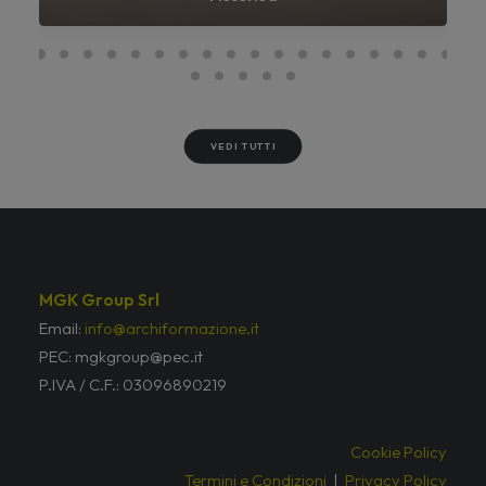
VEDI TUTTI
MGK Group Srl
Email:
info@archiformazione.it
PEC: mgkgroup@pec.it
P.IVA / C.F.: 03096890219
Cookie Policy
Termini e Condizioni
|
Privacy Policy