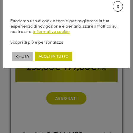
ABBONAMENTO
ALL INCLUSIVE
Facciamo uso di cookie tecnici per migliorare la tua
esperienza di navigazione e per analizzare il traffico sul
nostro sito.
informativa cookie
TUTTI I CORSI DI ARCHIFORMAZIONE PER 365
GIORNI
Scopri di più e personalizza
RIFIUTA
ACCETTA TUTTO
199,00
€
+ IVA
ABBONATI