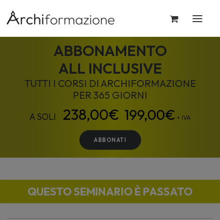
ABBONAMENTO
ALL INCLUSIVE
TUTTI I CORSI DI ARCHIFORMAZIONE
PER 365 GIORNI
199,00
€
+ IVA
ABBONATI
QUESTO SEMINARIO È PASSATO