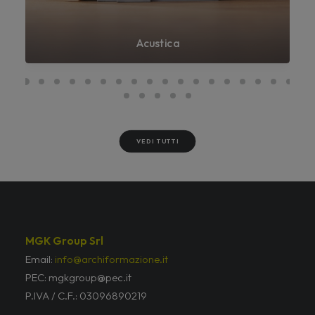
Acustica
VEDI TUTTI
MGK Group Srl
Email:
info@archiformazione.it
PEC: mgkgroup@pec.it
P.IVA / C.F.: 03096890219