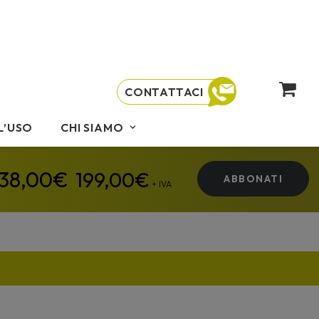
CONTATTACI
L’USO
CHI SIAMO
199,00
€
ABBONATI
+ IVA