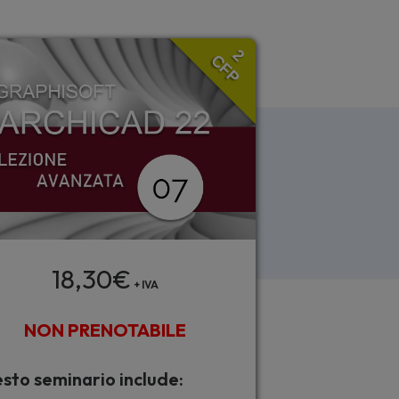
2
CFP
18,30
€
+ IVA
NON PRENOTABILE
sto seminario include: