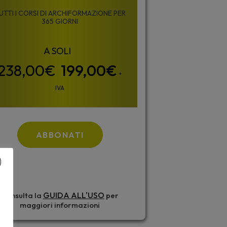
UTTI I CORSI DI ARCHIFORMAZIONE PER
365 GIORNI
199,00
€
+
IVA
ABBONATI
GUIDA ALL'USO
Consulta la
per
maggiori informazioni