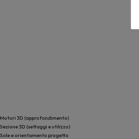
Motori 3D (approfondimento)
Sezione 3D (settaggi e utilizzo)
Sole e orientamento progetto