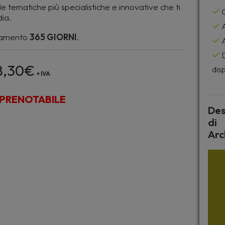
 tematiche più specialistiche e innovative che ti
C
ia.
A
namento
365 GIORNI
.
A
D
8,30
€
disp
+ IVA
PRENOTABILE
Des
di
Arc