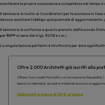
mantenere le proprie conoscenze e competenze nel tempo e a
Il seminario è rivolto ai Coordinatori per la sicurezza in fase
devono assolvere l’obbligo quinquennale di aggiornamento, prev
Il seminario è conforme a quanto previsto dall’Accordo Stat
per
RSPP
ai sensi del d.lgs. 81/08 e s.m.i..
La singola lezione pertanto è strutturata per dare significativ
Oltre 2.000 Architetti già iscritti alla 
Ottieni i tuoi crediti formativi con la massima flessibilit
lezioni on demand, accedi a materiali esclusivi e aggiorn
Abbonati a meno di 20 € al mese