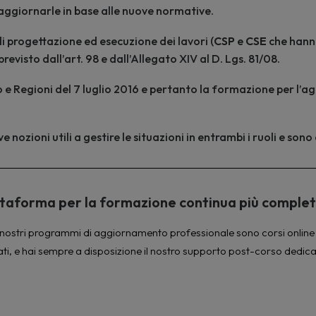
ggiornarle in base alle nuove normative.
 di progettazione ed esecuzione dei lavori (
CSP
e
CSE
che hanno
isto dall’art. 98 e dall’Allegato XIV al D. Lgs. 81/08.
o e Regioni del 7 luglio 2016 e pertanto la formazione per l
e nozioni utili a gestire le situazioni in entrambi i ruoli e so
piattaforma per la formazione continua più comple
à. I nostri programmi di aggiornamento professionale sono corsi online 
ati, e hai sempre a disposizione il nostro supporto post-corso dedica