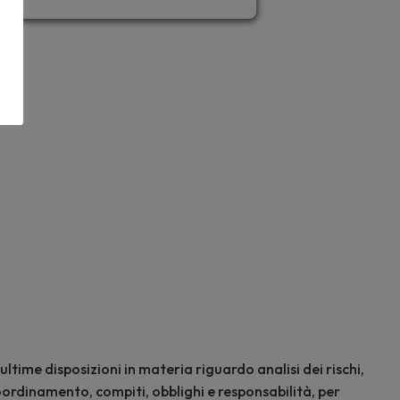
time disposizioni in materia riguardo analisi dei rischi,
oordinamento, compiti, obblighi e responsabilità, per