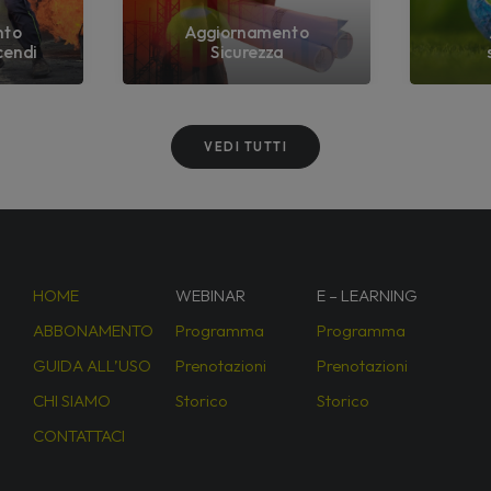
nto
Aggiornamento
cendi
Sicurezza
VEDI TUTTI
HOME
WEBINAR
E – LEARNING
ABBONAMENTO
Programma
Programma
GUIDA ALL’USO
Prenotazioni
Prenotazioni
CHI SIAMO
Storico
Storico
CONTATTACI