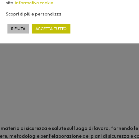
sito.
informativa cookie
Scopri di più e personalizza
RIFIUTA
ACCETTA TUTTO
teria di sicurezza e salute sul luogo di lavoro, fornendo le ul
ere, metodologie per l’elaborazione dei piani di sicurezza e c