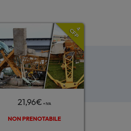
4
CFP
21,96
€
+ IVA
NON PRENOTABILE