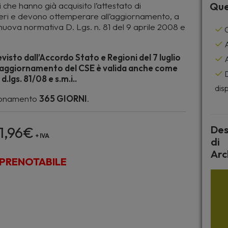
i che hanno già acquisito l’attestato di
Que
ieri e devono ottemperare all’aggiornamento, a
nuova normativa D. Lgs. n. 81 del 9 aprile 2008 e
C
A
isto dall’Accordo Stato e Regioni del 7 luglio
A
l’aggiornamento del CSE è valida anche come
D
lgs. 81/08 e s.m.i..
disp
bonamento
365 GIORNI
.
1,96
€
Des
+ IVA
di
Arc
PRENOTABILE