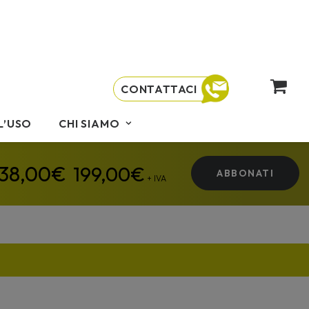
CONTATTACI
L’USO
CHI SIAMO
199,00
€
ABBONATI
+ IVA