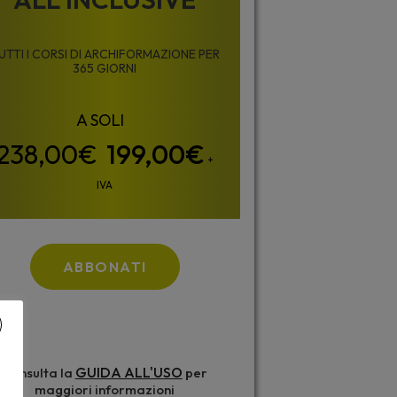
UTTI I CORSI DI ARCHIFORMAZIONE PER
365 GIORNI
199,00
€
+
IVA
ABBONATI
GUIDA ALL'USO
Consulta la
per
maggiori informazioni