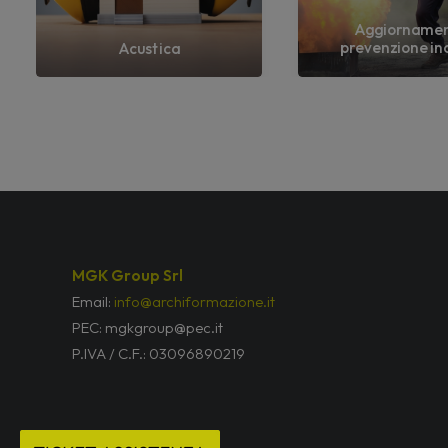
Aggiorname
prevenzione in
Acustica
MGK Group Srl
Email:
info@archiformazione.it
PEC: mgkgroup@pec.it
P.IVA / C.F.: 03096890219