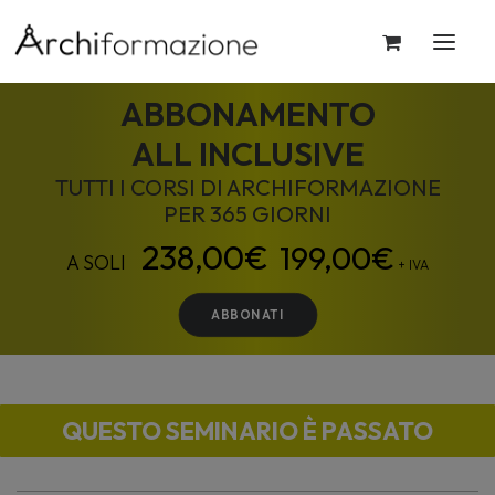
ABBONAMENTO
ALL INCLUSIVE
TUTTI I CORSI DI ARCHIFORMAZIONE
PER 365 GIORNI
199,00
€
+ IVA
ABBONATI
QUESTO SEMINARIO È PASSATO