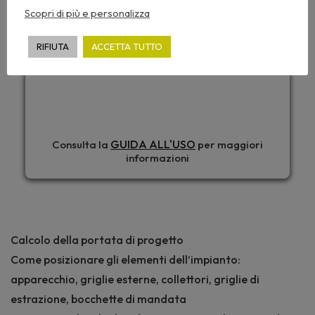
Scopri di più e personalizza
RIFIUTA
ACCETTA TUTTO
ABBONATI
GUIDA ALL'USO
Consulta la
per maggiori
informazioni
Calcolo della portata di progetto
Come posizionare gli elementi dell’impianto:
apparecchio, griglie esterne, collettori, griglie di
estrazione, bocchette di mandata