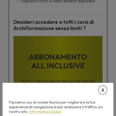
Dispense corso e video sempre disponibili
Desideri accedere a tutti i corsi di
Archiformazione senza limiti ?
ABBONAMENTO
ALL INCLUSIVE
TUTTI I CORSI DI ARCHIFORMAZIONE PER 365
GIORNI
Facciamo uso di cookie tecnici per migliorare la tua
esperienza di navigazione e per analizzare il traffico sul
199,00
€
nostro sito.
informativa cookie
+ IVA