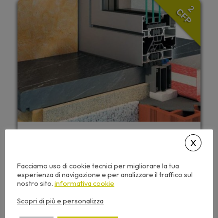
2
CFP
15,00
€
+ IVA
Facciamo uso di cookie tecnici per migliorare la tua
NON PRENOTABILE
esperienza di navigazione e per analizzare il traffico sul
nostro sito.
informativa cookie
Questo seminario include:
Scopri di più e personalizza