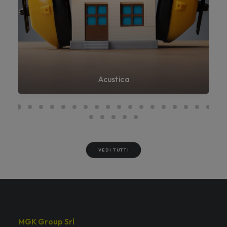
Acustica
VEDI TUTTI
MGK Group Srl