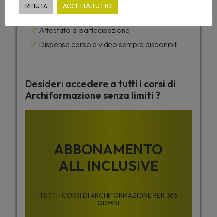
Caricamento automatico dei CFP
RIFIUTA
ACCETTA TUTTO
Accesso da tutti i dispositivi
Attestato di partecipazione
Dispense corso e video sempre disponibili
Desideri accedere a tutti i corsi di
Archiformazione senza limiti ?
ABBONAMENTO
ALL INCLUSIVE
TUTTI I CORSI DI ARCHIFORMAZIONE PER 365
GIORNI