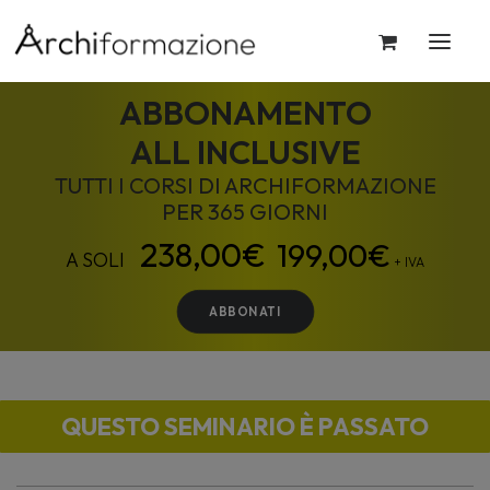
ABBONAMENTO
ALL INCLUSIVE
TUTTI I CORSI DI ARCHIFORMAZIONE
PER 365 GIORNI
199,00
€
+ IVA
ABBONATI
QUESTO SEMINARIO È PASSATO