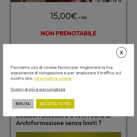
15,00
€
+ IVA
NON PRENOTABILE
Questo seminario include:
Caricamento automatico dei CFP
Facciamo uso di cookie tecnici per migliorare la tua
esperienza di navigazione e per analizzare il traffico sul
Accesso da tutti i dispositivi
nostro sito.
informativa cookie
Attestato di partecipazione
Scopri di più e personalizza
Dispense corso e video sempre disponibili
RIFIUTA
ACCETTA TUTTO
Desideri accedere a tutti i corsi di
Archiformazione senza limiti ?