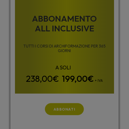
ABBONAMENTO
ALL INCLUSIVE
TUTTI I CORSI DI ARCHIFORMAZIONE PER 365
GIORNI
199,00
€
+ IVA
ABBONATI