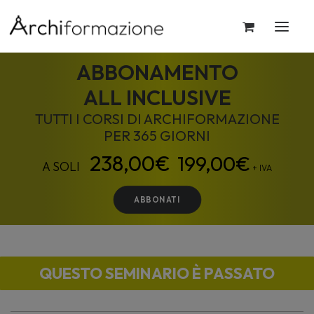
ABBONAMENTO
ALL INCLUSIVE
TUTTI I CORSI DI ARCHIFORMAZIONE
PER 365 GIORNI
199,00
€
+ IVA
ABBONATI
QUESTO SEMINARIO È PASSATO