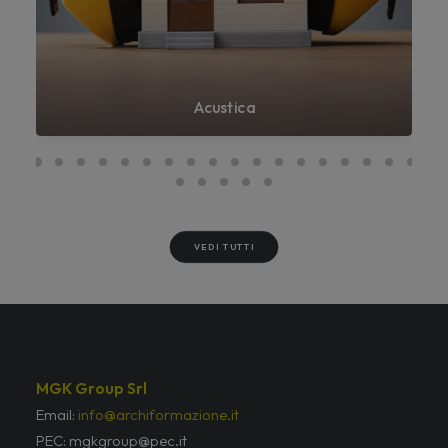
Acustica
VEDI TUTTI
MGK Group Srl
Email:
info@archiformazione.it
PEC: mgkgroup@pec.it