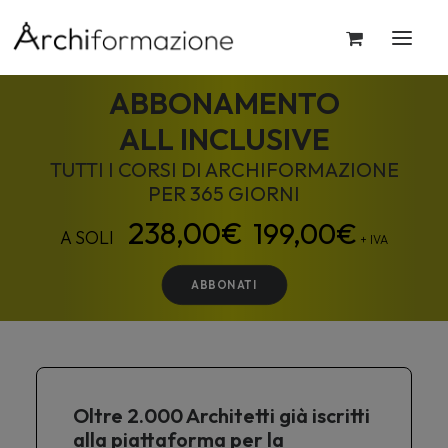
ABBONAMENTO
ALL INCLUSIVE
TUTTI I CORSI DI ARCHIFORMAZIONE
PER 365 GIORNI
199,00
€
+ IVA
ABBONATI
Oltre 2.000 Architetti già iscritti
alla piattaforma per la