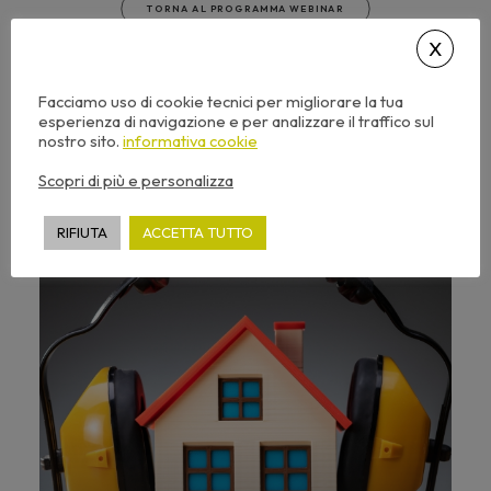
TORNA AL PROGRAMMA WEBINAR
Facciamo uso di cookie tecnici per migliorare la tua
esperienza di navigazione e per analizzare il traffico sul
nostro sito.
informativa cookie
Scopri tutti gli Argomenti
Scopri di più e personalizza
RIFIUTA
ACCETTA TUTTO