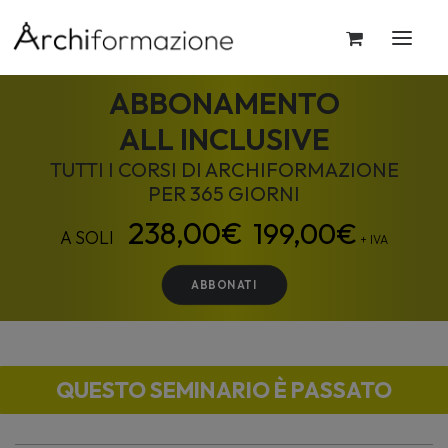
ABBONAMENTO
ALL INCLUSIVE
TUTTI I CORSI DI ARCHIFORMAZIONE
PER 365 GIORNI
199,00
€
+ IVA
ABBONATI
QUESTO SEMINARIO È PASSATO