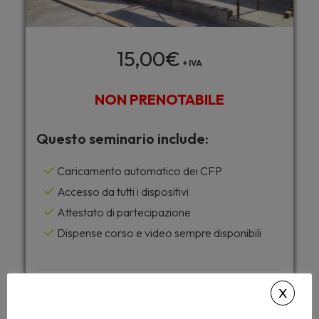
15,00
€
+ IVA
NON PRENOTABILE
Questo seminario include:
Caricamento automatico dei CFP
Accesso da tutti i dispositivi
Attestato di partecipazione
Dispense corso e video sempre disponibili
Desideri accedere a tutti i corsi di
Archiformazione senza limiti ?