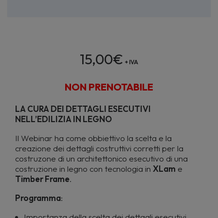
15,00
€
+ IVA
NON PRENOTABILE
LA CURA DEI DETTAGLI ESECUTIVI
NELL’EDILIZIA IN LEGNO
Il Webinar ha come obbiettivo la scelta e la
creazione dei dettagli costruttivi corretti per la
costruzone di un architettonico esecutivo di una
costruzione in legno con tecnologia in
XLam
e
Timber Frame
.
Programma
:
Importanza della scelta dei dettagli esecutivi