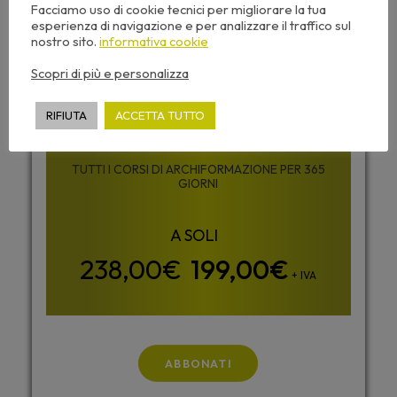
Facciamo uso di cookie tecnici per migliorare la tua
esperienza di navigazione e per analizzare il traffico sul
nostro sito.
informativa cookie
Scopri di più e personalizza
ABBONAMENTO
ALL INCLUSIVE
RIFIUTA
ACCETTA TUTTO
TUTTI I CORSI DI ARCHIFORMAZIONE PER 365
GIORNI
199,00
€
+ IVA
ABBONATI