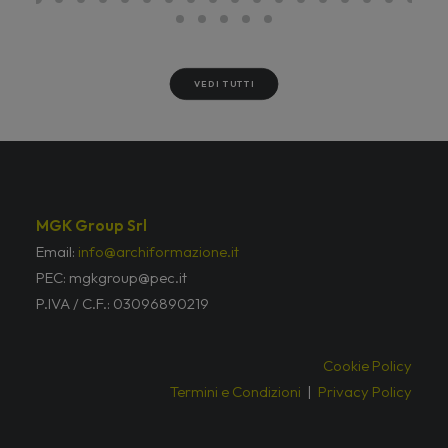
VEDI TUTTI
MGK Group Srl
Email:
info@archiformazione.it
PEC: mgkgroup@pec.it
P.IVA / C.F.: 03096890219
Cookie Policy
Termini e Condizioni
|
Privacy Policy