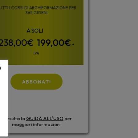
UTTI I CORSI DI ARCHIFORMAZIONE PER
365 GIORNI
199,00
€
+
IVA
ABBONATI
GUIDA ALL'USO
Consulta la
per
maggiori informazioni