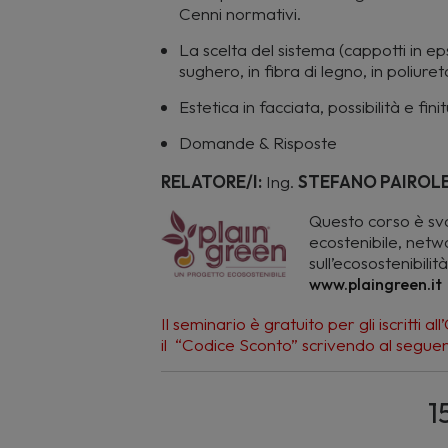
Cenni normativi.
La scelta del sistema (cappotti in eps, i
sughero, in fibra di legno, in poliure
Estetica in facciata, possibilità e fin
Domande & Risposte
RELATORE/I:
Ing.
STEFANO PAIROL
Questo corso è s
v
ecostenibile, netwo
sull’ecosostenibili
www.plaingreen.it
Il seminario è gratuito per gli iscritti al
il “Codice Sconto” scrivendo al seguent
1