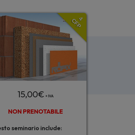
4
CFP
15,00
€
+ IVA
NON PRENOTABILE
sto seminario include: