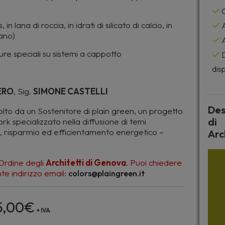
C
n lana di roccia, in idrati di silicato di calcio, in
A
tano)
A
iture speciali su sistemi a cappotto
D
disp
ERO
, Sig.
SIMONE CASTELLI
Des
olto da un Sostenitore di plain green, un progetto
di
rk specializzato nella diffusione di temi
tà, risparmio ed efficientamento energetico –
Arc
l’Ordine degli
Architetti di Genova
. Puoi chiedere
e indirizzo email:
colors@plaingreen.it
5,00
€
+ IVA