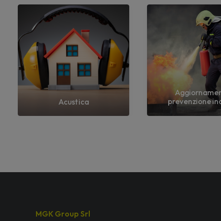
Aggiorname
prevenzione in
Acustica
MGK Group Srl