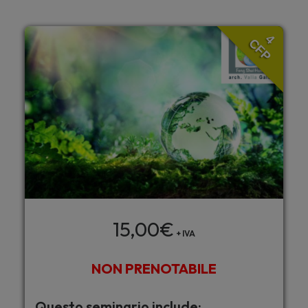
4
CFP
15,00
€
+ IVA
NON PRENOTABILE
Questo seminario include: