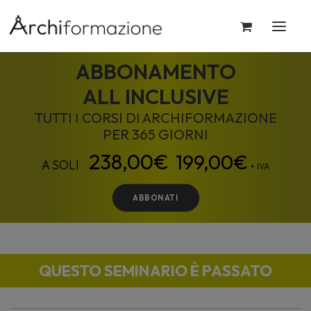
ABBONAMENTO
ALL INCLUSIVE
TUTTI I CORSI DI ARCHIFORMAZIONE
PER 365 GIORNI
199,00
€
+ IVA
ABBONATI
QUESTO SEMINARIO È PASSATO