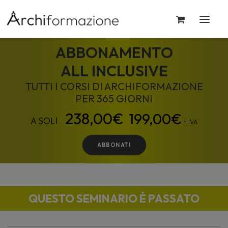
ABBONAMENTO
ALL INCLUSIVE
TUTTI I CORSI DI ARCHIFORMAZIONE
PER 365 GIORNI
199,00
€
+ IVA
ABBONATI
QUESTO SEMINARIO È PASSATO