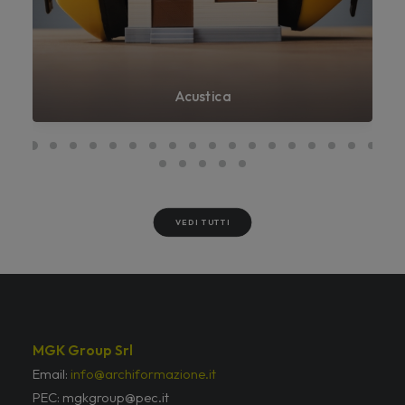
Acustica
VEDI TUTTI
MGK Group Srl
Email:
info@archiformazione.it
PEC: mgkgroup@pec.it