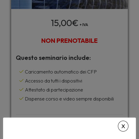
15,00
€
+ IVA
NON PRENOTABILE
Questo seminario include:
Caricamento automatico dei CFP
Accesso da tutti i dispositivi
Attestato di partecipazione
Dispense corso e video sempre disponibili
Desideri accedere a tutti i corsi di
Archiformazione senza limiti ?