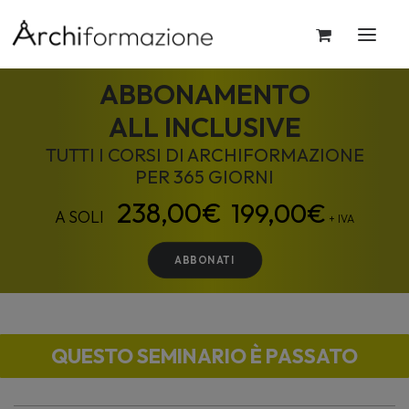
ABBONAMENTO
ALL INCLUSIVE
TUTTI I CORSI DI ARCHIFORMAZIONE
PER 365 GIORNI
199,00
€
+ IVA
ABBONATI
QUESTO SEMINARIO È PASSATO