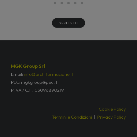
VEDI TUTTI
MGK Group Srl
Email:
info@archiformazione.it
PEC: mgkgroup@pec.it
P.IVA / C.F.: 03096890219
Cookie Policy
Termini e Condizioni
|
Privacy Policy