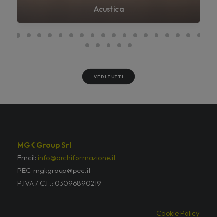
Acustica
VEDI TUTTI
MGK Group Srl
Email:
info@archiformazione.it
PEC: mgkgroup@pec.it
P.IVA / C.F.: 03096890219
Cookie Policy