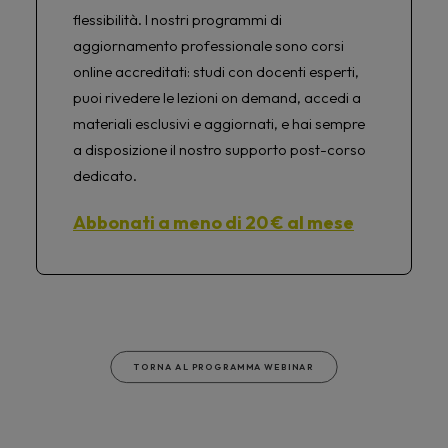
flessibilità. I nostri programmi di
aggiornamento professionale sono corsi
online accreditati: studi con docenti esperti,
puoi rivedere le lezioni on demand, accedi a
materiali esclusivi e aggiornati, e hai sempre
a disposizione il nostro supporto post-corso
dedicato.
Abbonati a meno di 20 € al mese
TORNA AL PROGRAMMA WEBINAR