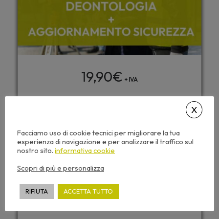
19,90
€
+ IVA
NON PRENOTABILE
Questo seminario include:
Facciamo uso di cookie tecnici per migliorare la tua
esperienza di navigazione e per analizzare il traffico sul
nostro sito.
informativa cookie
Caricamento automatico dei CFP
Accesso da tutti i dispositivi
Scopri di più e personalizza
Attestato di partecipazione
RIFIUTA
ACCETTA TUTTO
Dispense corso e video sempre disponibili