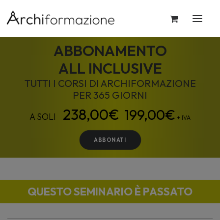
ABBONAMENTO
ALL INCLUSIVE
TUTTI I CORSI DI ARCHIFORMAZIONE
PER 365 GIORNI
199,00
€
+ IVA
ABBONATI
QUESTO SEMINARIO È PASSATO