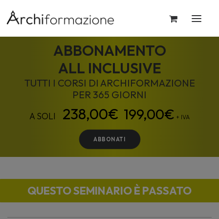
ABBONAMENTO
ALL INCLUSIVE
TUTTI I CORSI DI ARCHIFORMAZIONE
PER 365 GIORNI
199,00
€
+ IVA
ABBONATI
QUESTO SEMINARIO È PASSATO