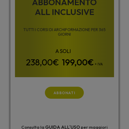
ABBONAMENTO
ALL INCLUSIVE
TUTTI I CORSI DI ARCHIFORMAZIONE PER 365
GIORNI
199,00
€
+ IVA
ABBONATI
GUIDA ALL'USO
Consulta la
per maggiori