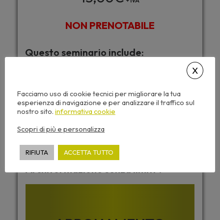
+ IVA
NON PRENOTABILE
Questo seminario include:
Caricamento automatico dei CFP
Accesso da tutti i dispositivi
Facciamo uso di cookie tecnici per migliorare la tua
esperienza di navigazione e per analizzare il traffico sul
Attestato di partecipazione
nostro sito.
informativa cookie
Dispense corso e video sempre disponibili
Scopri di più e personalizza
RIFIUTA
ACCETTA TUTTO
Desideri accedere a tutti i corsi di
Archiformazione senza limiti ?