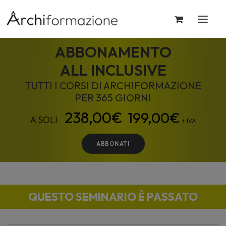
ABBONAMENTO
ALL INCLUSIVE
TUTTI I CORSI DI ARCHIFORMAZIONE
PER 365 GIORNI
199,00
€
+ IVA
ABBONATI
QUESTO SEMINARIO È PASSATO