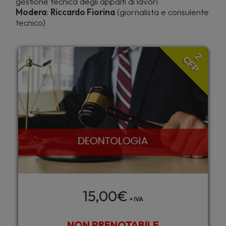
gestione tecnica degli appalti di lavori
Modera
:
Riccardo Fiorina
(giornalista e consulente
tecnico)
2
CFP
15,00
€
+ IVA
NON PRENOTABILE