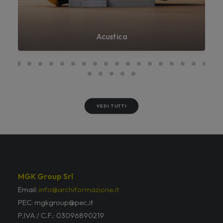
Acustica
VEDI TUTTI
MGK Group Srl
Email:
info@archiformazione.it
PEC: mgkgroup@pec.it
P.IVA / C.F.: 03096890219