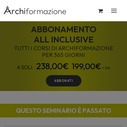
ABBONAMENTO
ALL INCLUSIVE
TUTTI I CORSI DI ARCHIFORMAZIONE
PER 365 GIORNI
199,00
€
+ IVA
ABBONATI
QUESTO SEMINARIO È PASSATO