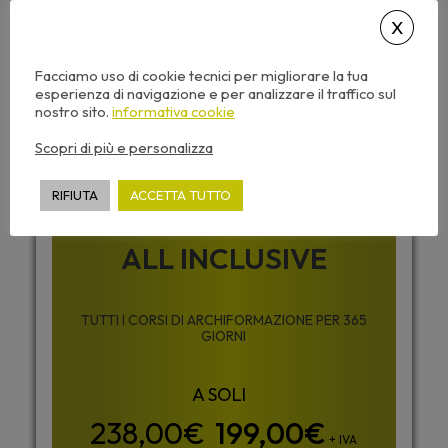
Dispense corso e video sempre disponibili
Facciamo uso di cookie tecnici per migliorare la tua
Desideri accedere a tutti i corsi di
esperienza di navigazione e per analizzare il traffico sul
Archiformazione senza limiti ?
nostro sito.
informativa cookie
Scopri di più e personalizza
RIFIUTA
ACCETTA TUTTO
ABBONAMENTO
ALL INCLUSIVE
TUTTI I CORSI DI ARCHIFORMAZIONE PER 365
GIORNI
199,00
€
+ IVA