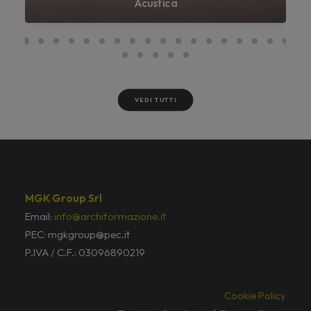
Acustica
VEDI TUTTI
MGK Group Srl
Email:
info@archiformazione.it
PEC: mgkgroup@pec.it
P.IVA / C.F.: 03096890219
Cookie Policy