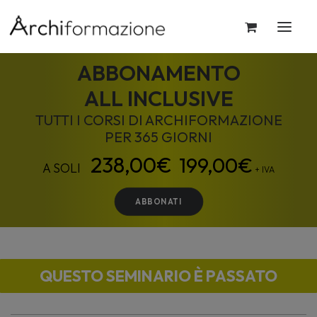
ABBONAMENTO
ALL INCLUSIVE
TUTTI I CORSI DI ARCHIFORMAZIONE
PER 365 GIORNI
199,00
€
+ IVA
ABBONATI
QUESTO SEMINARIO È PASSATO