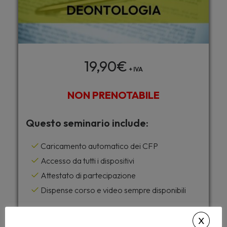
19,90
€
+ IVA
NON PRENOTABILE
Questo seminario include:
Caricamento automatico dei CFP
Accesso da tutti i dispositivi
Attestato di partecipazione
Dispense corso e video sempre disponibili