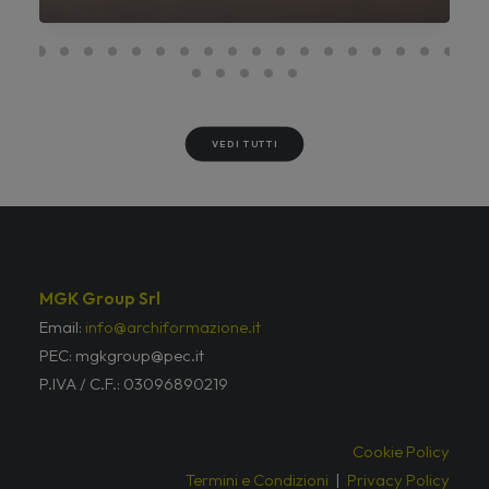
VEDI TUTTI
MGK Group Srl
Email:
info@archiformazione.it
PEC: mgkgroup@pec.it
P.IVA / C.F.: 03096890219
Cookie Policy
Termini e Condizioni
|
Privacy Policy