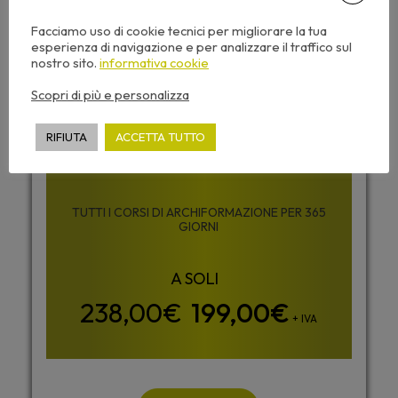
Desideri accedere a tutti i corsi di
Archiformazione senza limiti ?
Facciamo uso di cookie tecnici per migliorare la tua
esperienza di navigazione e per analizzare il traffico sul
nostro sito.
informativa cookie
Scopri di più e personalizza
ABBONAMENTO
RIFIUTA
ACCETTA TUTTO
ALL INCLUSIVE
TUTTI I CORSI DI ARCHIFORMAZIONE PER 365
GIORNI
199,00
€
+ IVA