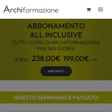
ABBONAMENTO
ALL INCLUSIVE
TUTTI I CORSI DI ARCHIFORMAZIONE
PER 365 GIORNI
199,00
€
+ IVA
ABBONATI
QUESTO SEMINARIO È PASSATO