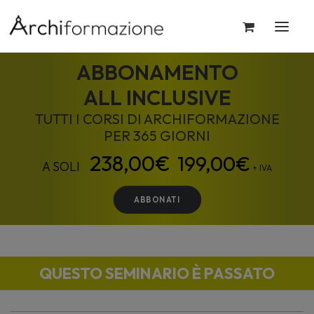
ABBONAMENTO
ALL INCLUSIVE
TUTTI I CORSI DI ARCHIFORMAZIONE
PER 365 GIORNI
199,00
€
+ IVA
ABBONATI
QUESTO SEMINARIO È PASSATO