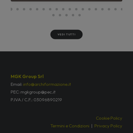
VEDI TUTTI
MGK Group Srl
Email:
info@archiformazione.it
PEC: mgkgroup@pec.it
P.IVA / C.F.: 03096890219
Cookie Policy
Termini e Condizioni
|
Privacy Policy