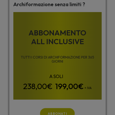
Archiformazione senza limiti ?
ABBONAMENTO
ALL INCLUSIVE
TUTTI I CORSI DI ARCHIFORMAZIONE PER 365
GIORNI
199,00
€
+ IVA
ABBONATI