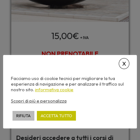
15,00
€
+ IVA
NON PRENOTABILE
Questo seminario include:
Facciamo uso di cookie tecnici per migliorare la tua
esperienza di navigazione e per analizzare il traffico sul
Caricamento automatico dei CFP
nostro sito.
informativa cookie
Accesso da tutti i dispositivi
Scopri di più e personalizza
Attestato di partecipazione
Dispense corso e video sempre disponibili
RIFIUTA
ACCETTA TUTTO
Desideri accedere a tutti i corsi di