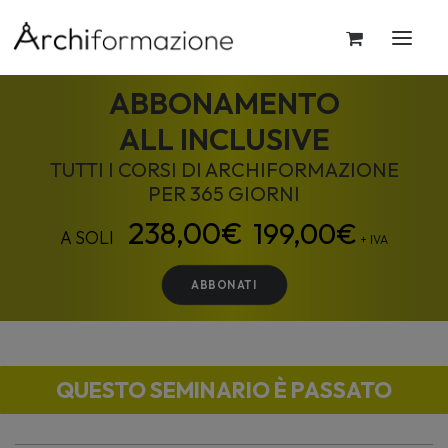
ABBONAMENTO
ALL INCLUSIVE
TUTTI I CORSI DI ARCHIFORMAZIONE
PER 365 GIORNI
199,00
€
+ IVA
ABBONATI
QUESTO SEMINARIO È PASSATO