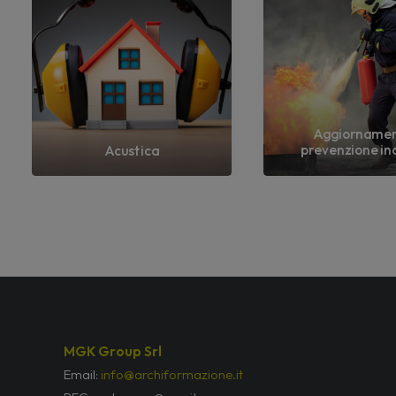
Aggiorname
prevenzione in
Acustica
MGK Group Srl
Email:
info@archiformazione.it