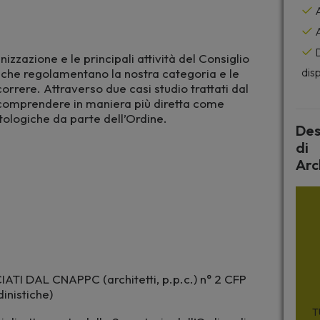
A
A
D
izzazione e le principali attività del Consiglio
disp
e che regolamentano la nostra categoria e le
ncorrere. Attraverso due casi studio trattati dal
e comprendere in maniera più diretta come
tologiche da parte dell’Ordine.
Des
di
Arc
TI DAL CNAPPC (architetti, p.p.c.) n° 2 CFP
inistiche)
T