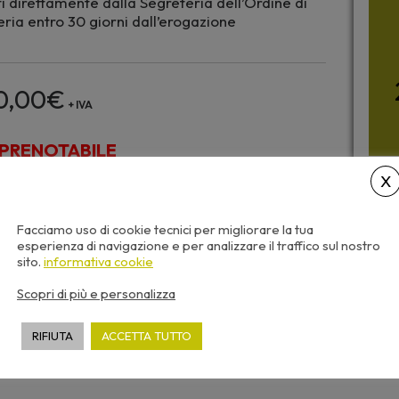
i direttamente dalla Segreteria dell’Ordine di
ria entro 30 giorni dall’erogazione
0,00
€
+ IVA
PRENOTABILE
Facciamo uso di cookie tecnici per migliorare la tua
esperienza di navigazione e per analizzare il traffico sul nostro
sito.
informativa cookie
Scopri di più e personalizza
RIFIUTA
ACCETTA TUTTO