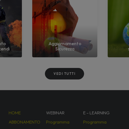
nto
Aggiornamento
cendi
Sicurezza
VEDI TUTTI
HOME
WEBINAR
E – LEARNING
ABBONAMENTO
Programma
Programma