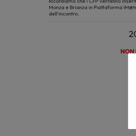
Ricordiamo che i CFP verranno inserit
Monza e Brianza in Piattaforma IM@te
dell’incontro.
2
NON 