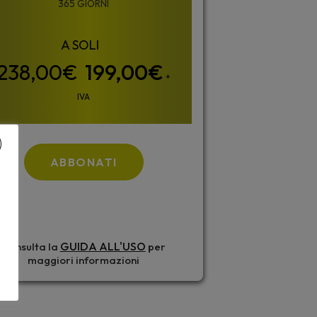
365 GIORNI
199,00
€
+
IVA
ABBONATI
GUIDA ALL'USO
Consulta la
per
maggiori informazioni