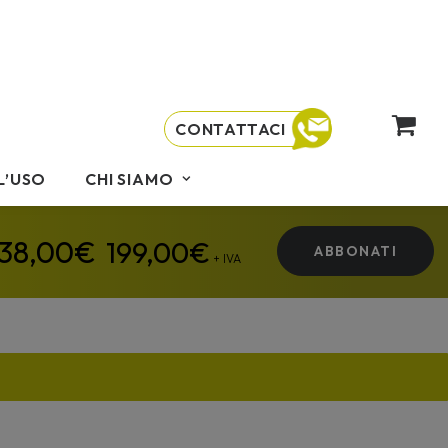
CONTATTACI
L’USO
CHI SIAMO
199,00
€
ABBONATI
+ IVA