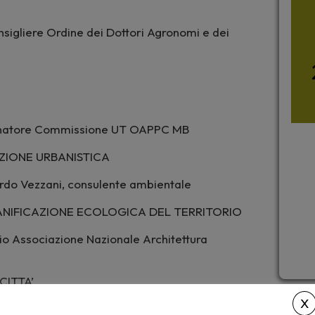
sigliere Ordine dei Dottori Agronomi e dei
rdinatore Commissione UT OAPPC MB
ZIONE URBANISTICA
ardo Vezzani, consulente ambientale
IANIFICAZIONE ECOLOGICA DEL TERRITORIO
io Associazione Nazionale Architettura
CITTA’
ofessore a contratto di “Botany and