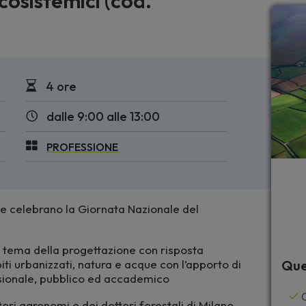
cosistemici (cod.
4 ore
dalle 9:00 alle 13:00
PROFESSIONE
 che celebrano la Giornata Nazionale del
il tema della progettazione con risposta
ti urbanizzati, natura e acque con l’apporto di
Que
ssionale, pubblico ed accademico
C
tori agronomi e dei dottori forestali di Milano,