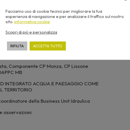
o
Facciamo uso di cookie tecnici per migliorare la tua
esperienza di navigazione e per analizzare il traffico sul nostro
sito.
informativa cookie
ASE CONSULTIVA ESTESA PER LA REVISIONE
Scopri di più e personalizza
Territorio e Ambiente Provincia MB
RIFIUTA
ACCETTA TUTTO
onista, Componente CP Monza, CP Lissone
 OAPPC MB
ED INTEGRATO ACQUA E PAESAGGIO COME
L TERRITORIO
oordinatore della Business Unit Idraulica
e osservazioni