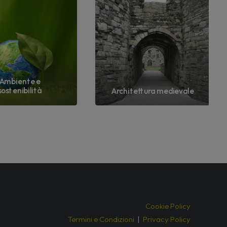
Ambiente e
sostenibilità
Architettura medievale
Cookie Policy
Termini e Condizioni
|
Privacy Policy