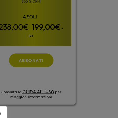
365 GIORNI
199,00
€
+
IVA
ABBONATI
GUIDA ALL'USO
Consulta la
per
maggiori informazioni