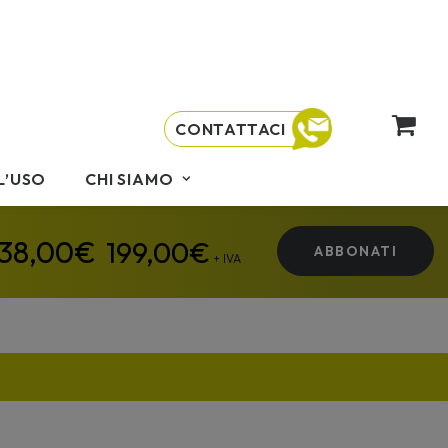
CONTATTACI
L’USO
CHI SIAMO
199,00
€
ABBONATI
+ IVA