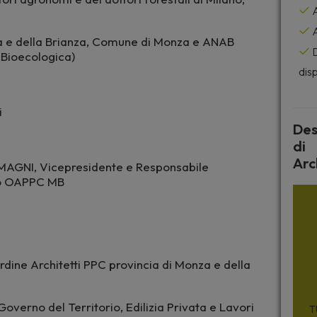
A
A
nza e della Brianza, Comune di Monza e ANAB
D
 Bioecologica)
disp
i
Des
di
Arc
MAGNI, Vicepresidente e Responsabile
io OAPPC MB
ine Architetti PPC provincia di Monza e della
erno del Territorio, Edilizia Privata e Lavori
T