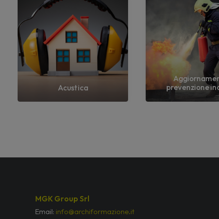
Aggiorname
prevenzione in
Acustica
MGK Group Srl
Email:
info@archiformazione.it