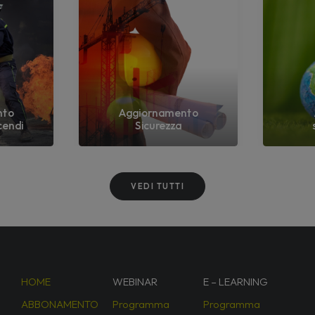
nto
Aggiornamento
cendi
Sicurezza
VEDI TUTTI
HOME
WEBINAR
E – LEARNING
ABBONAMENTO
Programma
Programma