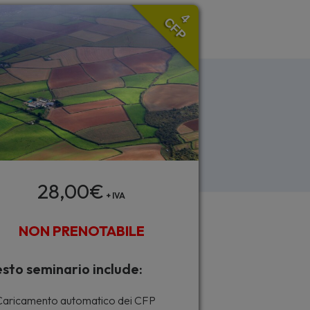
4
CFP
28,00
€
+ IVA
NON PRENOTABILE
sto seminario include:
aricamento automatico dei CFP